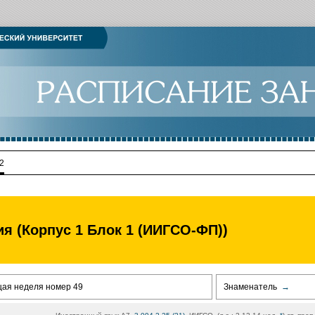
2
ия (Корпус 1 Блок 1 (ИИГСО-ФП))
щая неделя номер 49
Знаменатель
→