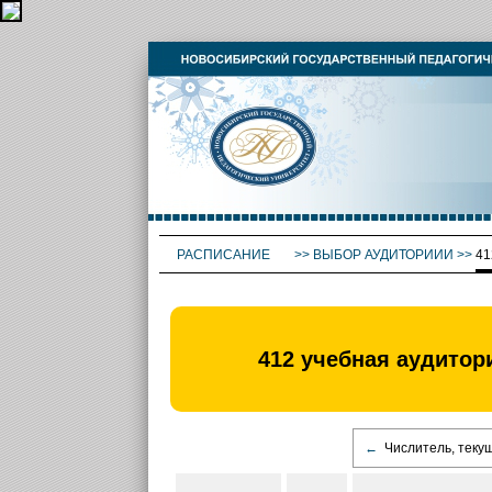
РАСПИСАНИЕ
>>
ВЫБОР АУДИТОРИИИ
>>
41
412 учебная аудитор
←
Числитель, теку