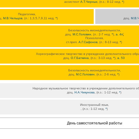
ассистент
А.Т.Черных
, (п.з.: 8-12 нед.
*
)
Педагогика,
ц.
М.В.Чельцов
, (л.: 1,3,5,7,9,11 нед.
*
)
доц.
М.В.
Безопасность жизнедеятельности,
;
доц.
М.С.Головин
, (л.: 2-7 нед.
*
),
а. 4п
Психология,
ст.преп.
А.Г.Сафонов
, (л.: 8-13 нед.
*
)
Хореографическое творчество в учреждении дополнительного обр
доц.
О.Г.Баткина
, (п.з.: 3-13 нед.
*
),
а. 53
Безопасность жизнедеятельности,
доц.
М.С.Головин
, (п.з.: 2-6 нед.
*
)
Народное музыкальное творчество в учреждении дополнительного о
доц.
Н.А.Чикунова
, (п.з.: 1-12 нед.
*
)
Иностранный язык,
, (л.з.: 1-12 нед.
*
)
День самостоятельной работы