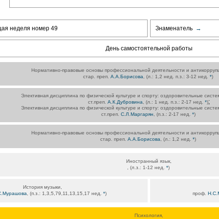
щая неделя номер 49
Знаменатель
→
День самостоятельной работы
Нормативно-правовые основы профессиональной деятельности и антикорруп
стар. преп.
А.А.Борисова
, (л.: 1,2 нед. п.з.: 3-12 нед.
*
)
Элективная дисциплина по физической культуре и спорту: оздоровительные систе
;
ст.преп.
А.К.Дубровина
, (л.: 1 нед. п.з.: 2-17 нед.
*
)
Элективная дисциплина по физической культуре и спорту: оздоровительные систе
ст.преп.
С.Л.Маргарян
, (п.з.: 2-17 нед.
*
)
Нормативно-правовые основы профессиональной деятельности и антикорруп
стар. преп.
А.А.Борисова
, (л.: 1,2 нед.
*
)
Иностранный язык,
, (л.з.: 1-12 нед.
*
)
История музыки,
С.Мурашова
, (п.з.: 1,3,5,79,11,13,15,17 нед.
*
)
проф.
Н.С
Психология,