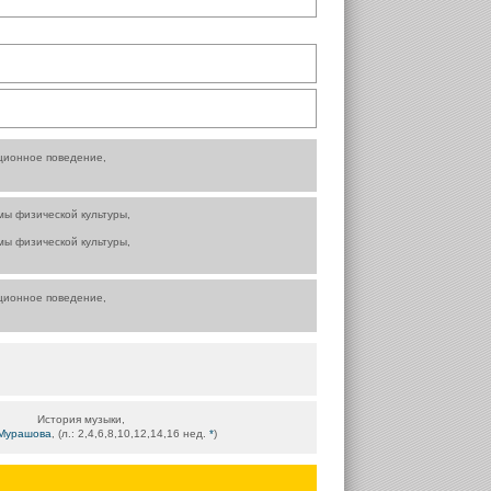
ционное поведение,
мы физической культуры,
мы физической культуры,
ционное поведение,
История музыки,
.Мурашова
, (л.: 2,4,6,8,10,12,14,16 нед.
*
)