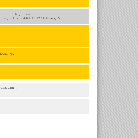
Педагогика,
Чельцов
, (п.з.: 2,4,6,8,10,12,14,16 нед.
*
)
азования,
бразования,