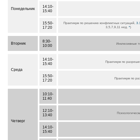
14:10-
Понедельник
15:40
15:50-
Практикум по решению конфликтных ситуаций,
3.
17:20
3,5,7,9,11 нед.
*
)
8:30-
Вторник
Инклюзивные т
10:00
14:10-
Практикум по разреш
15:40
Среда
15:50-
Практикум по р
17:20
10:10-
11:40
12:10-
Психологическ
13:40
Четверг
14:10-
15:40