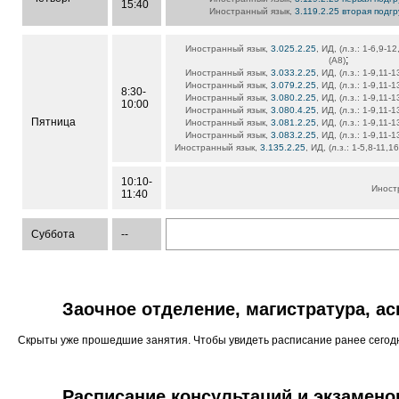
15:40
Иностранный язык,
3.119.2.25 вторая подгр
Иностранный язык,
3.025.2.25
, ИД, (л.з.: 1-6,9-1
;
(А8)
Иностранный язык,
3.033.2.25
, ИД, (л.з.: 1-9,11-
Иностранный язык,
3.079.2.25
, ИД, (л.з.: 1-9,11-
8:30-
Иностранный язык,
3.080.2.25
, ИД, (л.з.: 1-9,11-
10:00
Иностранный язык,
3.080.4.25
, ИД, (л.з.: 1-9,11-
Пятница
Иностранный язык,
3.081.2.25
, ИД, (л.з.: 1-9,11-
Иностранный язык,
3.083.2.25
, ИД, (л.з.: 1-9,11-
Иностранный язык,
3.135.2.25
, ИД, (л.з.: 1-5,8-11,
10:10-
Иност
11:40
Суббота
--
Заочное отделение, магистратура, а
Скрыты уже прошедшие занятия. Чтобы увидеть расписание ранее сего
Расписание консультаций и экзамено