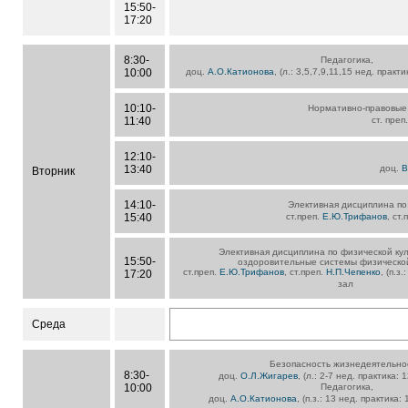
15:50-
17:20
8:30-
Педагогика,
10:00
доц.
А.О.Катионова
, (л.: 3,5,7,9,11,15 нед. практ
10:10-
Нормативно-правовые
11:40
ст. преп
12:10-
13:40
доц.
В
Вторник
14:10-
Элективная дисциплина по
15:40
ст.преп.
Е.Ю.Трифанов
, ст.
Элективная дисциплина по физической кул
15:50-
оздоровительные системы физической
ст.преп.
Е.Ю.Трифанов
, ст.преп.
Н.П.Чепенко
, (п.з
17:20
зал
Среда
Безопасность жизнедеятельно
8:30-
доц.
О.Л.Жигарев
, (л.: 2-7 нед. практика: 
10:00
Педагогика,
доц.
А.О.Катионова
, (п.з.: 13 нед. практика: