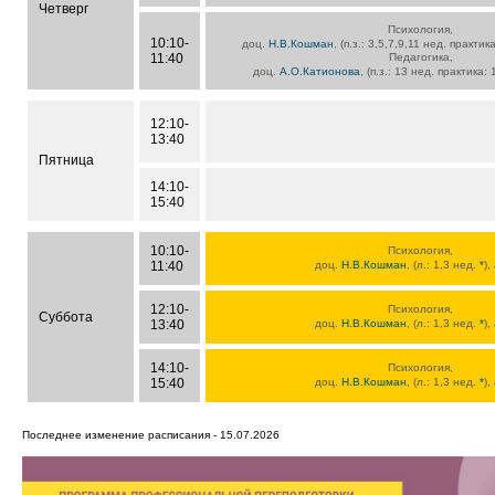
Четверг
Психология,
10:10-
доц.
Н.В.Кошман
, (п.з.: 3,5,7,9,11 нед. практи
11:40
Педагогика,
доц.
А.О.Катионова
, (п.з.: 13 нед. практика:
12:10-
13:40
Пятница
14:10-
15:40
10:10-
Психология,
11:40
доц.
Н.В.Кошман
, (л.: 1,3 нед.
*
),
12:10-
Психология,
Суббота
13:40
доц.
Н.В.Кошман
, (л.: 1,3 нед.
*
),
14:10-
Психология,
15:40
доц.
Н.В.Кошман
, (л.: 1,3 нед.
*
),
Последнее изменение расписания - 15.07.2026