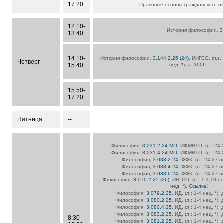
17:20
Правовые основы гражданского о
12:10-
История философии,
3
13:40
14:10-
История философии,
3.144.2.25 (24)
, ИИГСО, (п.з.
Четверг
15:40
нед.
*
),
а. 300б
15:50-
17:20
Пятница
--
Философия,
3.031.2.24 МО
, ИФМИТО, (л.: 24
Философия,
3.031.4.24 МО
, ИФМИТО, (л.: 24
Философия,
3.038.2.24
, ФФК, (л.: 24-27 
Философия,
3.038.4.24
, ФФК, (л.: 24-27 
Философия,
3.038.6.24
, ФФК, (л.: 24-27 
Философия,
3.070.2.25 (26)
, ИИГСО, (л.: 1-3,10 н
;
нед.
*
),
Ссылка
Философия,
3.079.2.25
, ИД, (л.: 1-4 нед.
*
),
Философия,
3.080.2.25
, ИД, (л.: 1-4 нед.
*
),
Философия,
3.080.4.25
, ИД, (л.: 1-4 нед.
*
),
Философия,
3.083.2.25
, ИД, (л.: 1-4 нед.
*
),
8:30-
Философия,
3.081.2.25
, ИД, (л.: 1-4 нед.
*
),