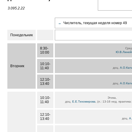
3.095.2.22
←
Числитель, текущая неделя номер 49
Понедельник
8:30-
Сред
10:00
Ю.В.Линей
10:10-
Вторник
11:40
доц.
А.О.Кат
12:10-
13:40
доц.
А.О.Кат
10:10-
Этика,
11:40
доц.
Е.Е.Тихомирова
, (л.: 13-16 нед. практика
12:10-
13:40
доц.
А