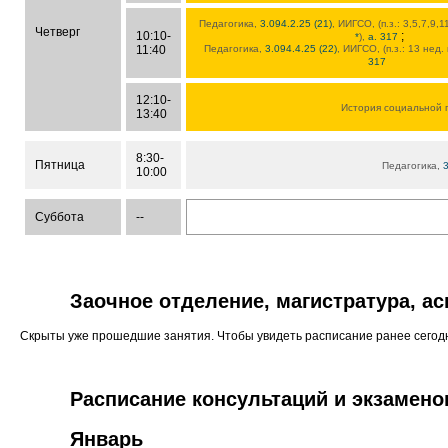
Педагогика,
3.094.2.25 (21)
, ИИГСО, (п.з.: 3,5,7,9,
Четверг
10:10-
;
*
),
а. 317
11:40
Педагогика,
3.094.4.25 (22)
, ИИГСО, (п.з.: 13 нед.
317
12:10-
История социальной 
13:40
8:30-
Пятница
Педагогика,
3
10:00
Суббота
--
Заочное отделение, магистратура, а
Скрыты уже прошедшие занятия. Чтобы увидеть расписание ранее сего
Расписание консультаций и экзамено
Январь