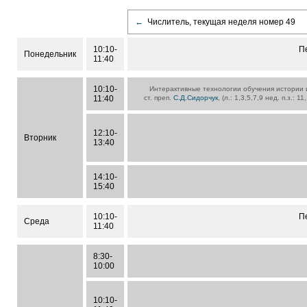
←
Числитель, текущая неделя номер 49
10:10-
П
Понедельник
11:40
10:10-
Интерактивные технологии обучения истории
11:40
ст. преп.
С.Д.Сидорчук
, (л.: 1,3,5,7,9 нед. п.з.: 1
12:10-
Вторник
13:40
14:10-
15:40
10:10-
П
Среда
11:40
8:30-
10:00
10:10-