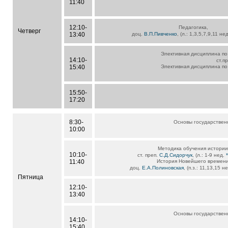
11:40
12:10-
Педагогика,
Четверг
13:40
доц.
В.П.Пивченко
, (л.: 1,3,5,7,9,11 не
Элективная дисциплина по
14:10-
ст.п
15:40
Элективная дисциплина по
15:50-
17:20
8:30-
Основы государствен
10:00
Методика обучения истории
10:10-
ст. преп.
С.Д.Сидорчук
, (л.: 1-9 нед.
11:40
История Новейшего времени
доц.
Е.А.Полиновская
, (п.з.: 11,13,15 н
Пятница
12:10-
13:40
Основы государствен
14:10-
15:40