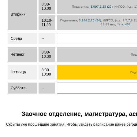
8:30-
Педагогика,
3.097.2.25 (25)
, ИИГСО, (п.з.: 
10:00
Вторник
10:10-
Педагогика,
3.144.2.25 (24)
, ИИГСО, (п.з.: 3,5,7,9,1
11:40
12-13 нед.
*
),
а. 408
Среда
--
8:30-
Четверг
Пед
10:00
8:30-
Пятница
Пед
10:00
Суббота
--
Заочное отделение, магистратура, а
Скрыты уже прошедшие занятия. Чтобы увидеть расписание ранее сего