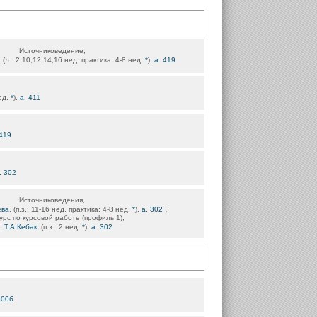
Источниковедение,
, (л.: 2,10,12,14,16 нед. практика: 4-8 нед.
*
),
а. 419
нед.
*
),
а. 411
 419
. 302
Источниковедения,
;
ева
, (п.з.: 11-16 нед. практика: 4-8 нед.
*
),
а. 302
урс по курсовой работе (профиль 1),
.
Т.А.Кебак
, (п.з.: 2 нед.
*
),
а. 302
300б