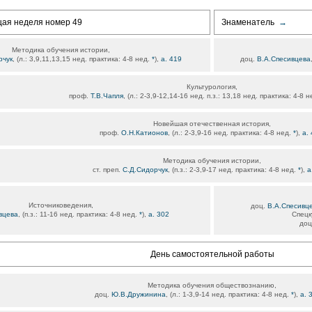
щая неделя номер 49
Знаменатель
→
Методика обучения истории,
рчук
, (л.: 3,9,11,13,15 нед. практика: 4-8 нед.
*
),
а. 419
доц.
В.А.Спесивцева
Культурология,
проф.
Т.В.Чапля
, (л.: 2-3,9-12,14-16 нед. п.з.: 13,18 нед. практика: 4-8 
Новейшая отечественная история,
проф.
О.Н.Катионов
, (л.: 2-3,9-16 нед. практика: 4-8 нед.
*
),
а.
Методика обучения истории,
ст. преп.
С.Д.Сидорчук
, (п.з.: 2-3,9-17 нед. практика: 4-8 нед.
*
),
а
Источниковедения,
доц.
В.А.Спесивц
вцева
, (п.з.: 11-16 нед. практика: 4-8 нед.
*
),
а. 302
Спецк
доц
День самостоятельной работы
Методика обучения обществознанию,
доц.
Ю.В.Дружинина
, (л.: 1-3,9-14 нед. практика: 4-8 нед.
*
),
а. 