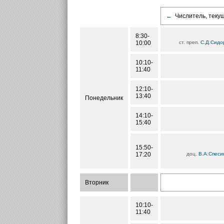
←
Числитель, теку
8:30-
10:00
ст. преп.
С.Д.Сидо
10:10-
11:40
12:10-
13:40
Понедельник
14:10-
15:40
15:50-
17:20
доц.
В.А.Спеси
Вторник
10:10-
11:40