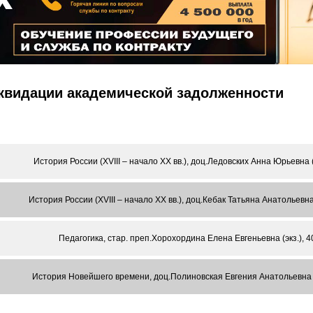
иквидации академической задолженности
История России (XVIII – начало ХХ вв.), доц.Ледовских Анна Юрьевна (
История России (XVIII – начало ХХ вв.), доц.Кебак Татьяна Анатольевна
Педагогика, стар. преп.Хорохордина Елена Евгеньевна (экз.), 
История Новейшего времени, доц.Полиновская Евгения Анатольевна (э