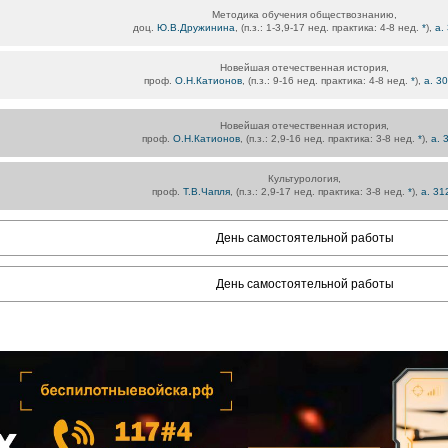
Методика обучения обществознанию,
доц.
Ю.В.Дружинина
, (п.з.: 1-3,9-17 нед. практика: 4-8 нед.
*
),
а.
Новейшая отечественная история,
проф.
О.Н.Катионов
, (п.з.: 9-16 нед. практика: 4-8 нед.
*
),
а. 3
Новейшая отечественная история,
проф.
О.Н.Катионов
, (п.з.: 2,9-16 нед. практика: 3-8 нед.
*
),
а. 
Культурология,
проф.
Т.В.Чапля
, (п.з.: 2,9-17 нед. практика: 3-8 нед.
*
),
а. 3
День самостоятельной работы
День самостоятельной работы