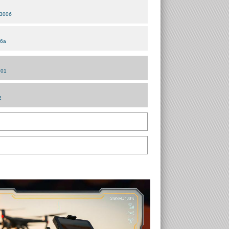
 300б
06а
301
12