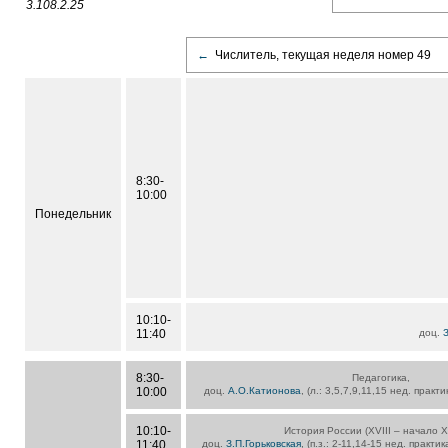
3.108.2.25
←
Числитель, текущая неделя номер 49
8:30-
10:00
Понедельник
10:10-
11:40
доц.
З
8:30-
Педагогика,
10:00
доц.
А.О.Катионова
, (л.: 3,5,7,9,11,15 нед. практ
10:10-
История России (XVIII – начало ХХ
11:40
доц.
З.П.Горьковская
, (п.з.: 2-11,14-15 нед. практи