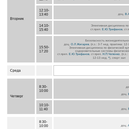
12:10-
13:40
доц.
В.
Вторник
14:10-
Элективная дисциплина по
15:40
ст.преп.
Е.Ю.Трифанов
, ст.
Безопасность жизнедеятельно
доц.
О.Л.Жигарев
, (п.з.: 3-7 нед. практика: 12
15:50-
Элективная дисциплина по физической кул
17:20
оздоровительные системы физической
ст.преп.
Е.Ю.Трифанов
, ст.преп.
Н.П.Чепенко
, (п.з.
12-13 нед.
*
), спорт зал
Среда
8:30-
д
10:00
доц.
Четверг
10:10-
11:40
доц.
8:30-
10:00
доц.