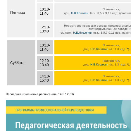
10:10-
Психология,
Пятница
11:40
доц.
Н.В.Кошман
, (п.з.: 3,5,7,9,11 нед. практи
Нормативно-правовые основы профессиональн
12:10-
антикоррупционное поведени
13:40
ст. преп.
Н.Е.Лукьянов
, (п.з.: 3,5,7,9,11 нед. прак
10:10-
Психология,
11:40
доц.
Н.В.Кошман
, (л.: 1,3 нед.
*
),
12:10-
Психология,
Суббота
13:40
доц.
Н.В.Кошман
, (л.: 1,3 нед.
*
),
14:10-
Психология,
15:40
доц.
Н.В.Кошман
, (л.: 1,3 нед.
*
),
Последнее изменение расписания - 14.07.2026