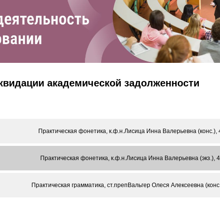
иквидации академической задолженности
Практическая фонетика, к.ф.н.Лисица Инна Валерьевна (конс.), 
Практическая фонетика, к.ф.н.Лисица Инна Валерьевна (экз.), 
Практическая грамматика, ст.препВальгер Олеся Алексеевна (конс.