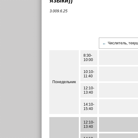
языки))
3.009.6.25
←
Числитель, теку
8:30-
10:00
10:10-
11:40
Понедельник
12:10-
13:40
14:10-
15:40
12:10-
13:40