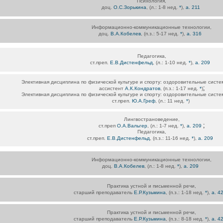
Психология,
доц.
О.С.Зорькина
, (л.: 1-8 нед.
*
),
а. 211
Информационно-коммуникационные технологии,
доц.
В.А.Кобелев
, (п.з.: 5-17 нед.
*
),
а. 316
Педагогика,
ст.преп.
Е.В.Дистенфельд
, (л.: 1-10 нед.
*
),
а. 209
Элективная дисциплина по физической культуре и спорту: оздоровительные систе
;
ассистент
А.К.Кондратов
, (п.з.: 1-17 нед.
*
)
Элективная дисциплина по физической культуре и спорту: оздоровительные систе
ст.преп.
Ю.А.Греф
, (л.: 11 нед.
*
)
Лингвострановедение,
;
ст.преп
О.А.Вальгер
, (л.: 1-7 нед.
*
),
а. 209
Педагогика,
ст.преп.
Е.В.Дистенфельд
, (п.з.: 11-16 нед.
*
),
а. 209
Информационно-коммуникационные технологии,
доц.
В.А.Кобелев
, (л.: 1-8 нед.
*
),
а. 209
Практика устной и письменной речи,
старший преподаватель
Е.Р.Кузьмина
, (п.з.: 1-18 нед.
*
),
а. 4
Практика устной и письменной речи,
старший преподаватель
Е.Р.Кузьмина
, (п.з.: 8-18 нед.
*
),
а. 4