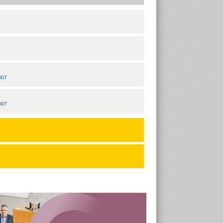
 307
 307