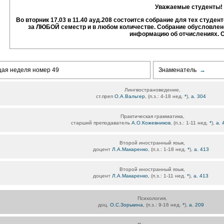
Уважаемые студенты!
Во вторник 17.03 в 11.40 ауд.208 состоится собрание для тех студен
за ЛЮБОЙ семестр и в любом количестве. Собрание обусловле
информацию об отчислениях. 
щая неделя номер 49
Знаменатель
→
Лингвострановедение,
ст.преп
О.А.Вальгер
, (п.з.: 4-18 нед.
*
),
а. 304
Практическая грамматика,
старший преподаватель
А.О.Кожевников
, (п.з.: 1-11 нед.
*
),
а. 
Второй иностранный язык,
доцент
Л.А.Макаренко
, (п.з.: 1-18 нед.
*
),
а. 413
Второй иностранный язык,
доцент
Л.А.Макаренко
, (п.з.: 1-11 нед.
*
),
а. 413
Психология,
доц.
О.С.Зорькина
, (п.з.: 9-16 нед.
*
),
а. 209