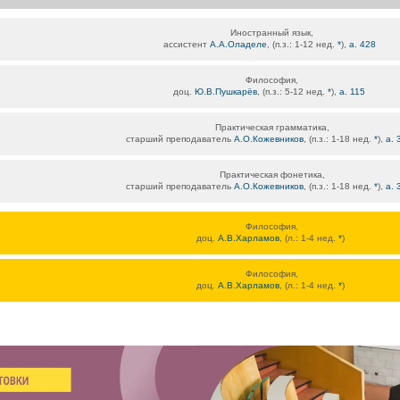
Иностранный язык,
ассистент
А.А.Оладеле
, (п.з.: 1-12 нед.
*
),
а. 428
Философия,
доц.
Ю.В.Пушкарёв
, (п.з.: 5-12 нед.
*
),
а. 115
Практическая грамматика,
старший преподаватель
А.О.Кожевников
, (п.з.: 1-18 нед.
*
),
а.
Практическая фонетика,
старший преподаватель
А.О.Кожевников
, (п.з.: 1-18 нед.
*
),
а.
Философия,
доц.
А.В.Харламов
, (л.: 1-4 нед.
*
)
Философия,
доц.
А.В.Харламов
, (л.: 1-4 нед.
*
)