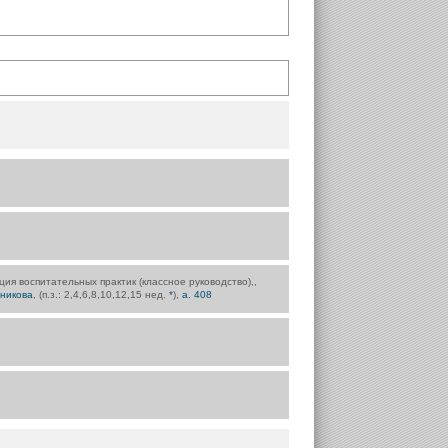
ция воспитательных практик (классное руководство),,
никова
, (п.з.: 2,4,6,8,10,12,15 нед.
*
),
а. 408