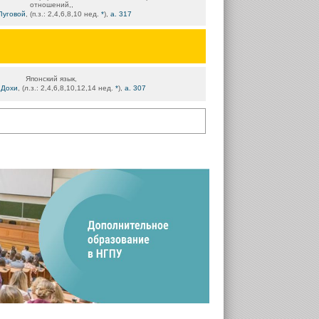
отношений,,
Луговой
, (п.з.: 2,4,6,8,10 нед.
*
),
а. 317
Японский язык,
.Дохи
, (л.з.: 2,4,6,8,10,12,14 нед.
*
),
а. 307