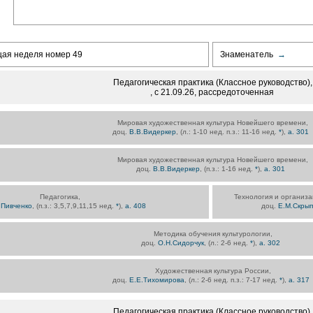
щая неделя номер 49
Знаменатель
→
Педагогическая практика (Классное руководство),
, с 21.09.26, рассредоточенная
Мировая художественная культура Новейшего времени,
доц.
В.В.Видеркер
, (л.: 1-10 нед. п.з.: 11-16 нед.
*
),
а. 301
Мировая художественная культура Новейшего времени,
доц.
В.В.Видеркер
, (п.з.: 1-16 нед.
*
),
а. 301
Педагогика,
Технология и организа
.Пивченко
, (п.з.: 3,5,7,9,11,15 нед.
*
),
а. 408
доц.
Е.М.Скрып
Методика обучения культурологии,
доц.
О.Н.Сидорчук
, (л.: 2-6 нед.
*
),
а. 302
Художественная культура России,
доц.
Е.Е.Тихомирова
, (л.: 2-6 нед. п.з.: 7-17 нед.
*
),
а. 317
Педагогическая практика (Классное руководство),