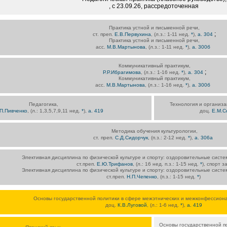
, с 23.09.26, рассредоточенная
Практика устной и письменной речи,
;
ст. преп.
Е.В.Первухина
, (л.з.: 1-11 нед.
*
),
а. 304
Практика устной и письменной речи,
асс.
М.В.Мартынова
, (л.з.: 1-11 нед.
*
),
а. 300б
Коммуникативный практикум,
;
Р.Р.Ибрагимова
, (л.з.: 1-16 нед.
*
),
а. 304
Коммуникативный практикум,
асс.
М.В.Мартынова
, (л.з.: 1-16 нед.
*
),
а. 300б
Педагогика,
Технология и организа
П.Пивченко
, (л.: 1,3,5,7,9,11 нед.
*
),
а. 419
доц.
Е.М.С
Методика обучения культурологии,
ст. преп.
С.Д.Сидорчук
, (п.з.: 2-12 нед.
*
),
а. 306а
Элективная дисциплина по физической культуре и спорту: оздоровительные систе
ст.преп.
Е.Ю.Трифанов
, (л.: 16 нед. п.з.: 1-15 нед.
*
), спорт з
Элективная дисциплина по физической культуре и спорту: оздоровительные систе
ст.преп.
Н.П.Чепенко
, (п.з.: 1-15 нед.
*
)
Основы государственной политики в сфере межэтнических и межконфессион
доц.
К.В.Луговой
, (л.: 1-6 нед.
*
),
а. 419
Основы государственной п