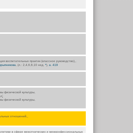
ция воспитательных практик (классное руководство),,
крыпникова
, (л.: 2,4,6,8,10 нед.
*
),
а. 419
мы физической культуры,
;
ал
мы физической культуры,
альных отношений,,
олитики в сфере межэтнических и межконфессиональных