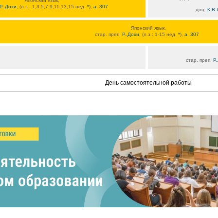
Японский язык,
Р..Дохи
, (л.з.: 1,3,5,7,9,11,13,15 нед.
*
),
а. 307
доц.
К.В.
Японский язык,
стар. преп.
Р..Дохи
, (л.з.: 1-15 нед.
*
),
а. 307
стар. преп.
Р.
День самостоятельной работы