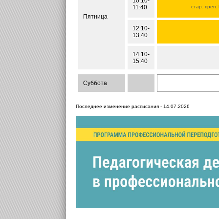
10:10-
11:40
стар. преп.
Пятница
12:10-
13:40
14:10-
15:40
Суббота
Последнее изменение расписания - 14.07.2026