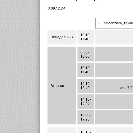
3.097.2.24
←
Числитель, теку
10:10-
Понедельник
11:40
8:30-
10:00
10:10-
11:40
12:10-
Вторник
13:40
доц.
В.П
14:10-
15:40
15:50-
17:20
10:10-