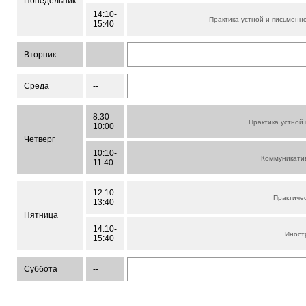
Понедельник
14:10-
Практика устной и письменн
15:40
Вторник
--
Среда
--
8:30-
Практика устной
10:00
Четверг
10:10-
Коммуникати
11:40
12:10-
Практиче
13:40
Пятница
14:10-
Иност
15:40
Суббота
--