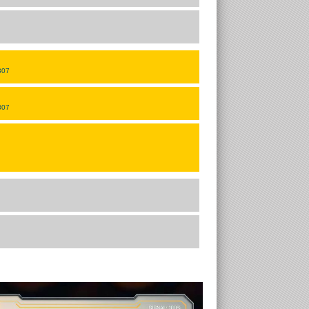
 307
 307