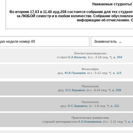
Уважаемые студенты!
Во вторник 17.03 в 11.40 ауд.208 состоится собрание для тех студен
за ЛЮБОЙ семестр и в любом количестве. Собрание обусловле
информацию об отчислениях. 
щая неделя номер 49
Знаменатель
→
Лингвострановедение,
ст.преп
О.А.Вальгер
, (п.з.: 4-18 нед.
*
),
а. 304
Философия,
доц.
Ю.В.Пушкарёв
, (п.з.: 5-12 нед.
*
),
а. 115
Психология,
доц.
О.С.Зорькина
, (п.з.: 9-16 нед.
*
),
а. 209
Психология,
доц.
О.С.Зорькина
, (л.: 1-8 нед.
*
),
а. 211
Практическая грамматика,
старший преподаватель
А.О.Кожевников
, (п.з.: 1-11 нед.
*
),
а. 