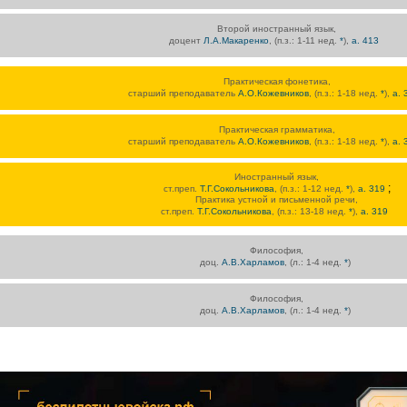
Второй иностранный язык,
доцент
Л.А.Макаренко
, (п.з.: 1-11 нед.
*
),
а. 413
Практическая фонетика,
старший преподаватель
А.О.Кожевников
, (п.з.: 1-18 нед.
*
),
а.
Практическая грамматика,
старший преподаватель
А.О.Кожевников
, (п.з.: 1-18 нед.
*
),
а.
Иностранный язык,
;
ст.преп.
Т.Г.Сокольникова
, (п.з.: 1-12 нед.
*
),
а. 319
Практика устной и письменной речи,
ст.преп.
Т.Г.Сокольникова
, (п.з.: 13-18 нед.
*
),
а. 319
Философия,
доц.
А.В.Харламов
, (л.: 1-4 нед.
*
)
Философия,
доц.
А.В.Харламов
, (л.: 1-4 нед.
*
)