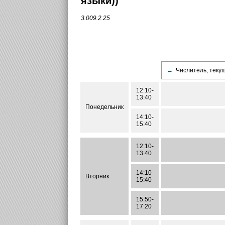
языки))
3.009.2.25
←
Числитель, теку
12:10-
13:40
Понедельник
14:10-
15:40
12:10-
13:40
14:10-
Вторник
15:40
15:50-
17:20