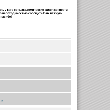
тов, у кого есть академические задолженности
но необходимостью сообщить Вам важную
Спасибо!
411