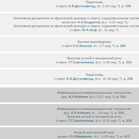
Педагогика,
ст.преп.
Е.В.Дистенфельд
, (л.: 1-10 нед.
*
),
а. 209
Элективная дисциплина по физической культуре и спорту: оздоровительные систе
;
ассистент
А.К.Кондратов
, (п.з.: 1-17 нед.
*
)
Элективная дисциплина по физической культуре и спорту: оздоровительные систе
ст.преп.
Ю.А.Греф
, (л.: 11 нед.
*
)
Лингвострановедение,
ст.преп
О.А.Вальгер
, (л.: 1-7 нед.
*
),
а. 209
Практика устной и письменной речи,
ст.преп.
Т.Г.Сокольникова
, (п.з.: 1-18 нед.
*
),
а. 318
Педагогика,
ст.преп.
Е.В.Дистенфельд
, (п.з.: 11-16 нед.
*
),
а. 209
Информационно-коммуникационные технологии,
доц.
В.А.Кобелев
, (п.з.: 5-17 нед.
*
),
а. 316
Информационно-коммуникационные технологии,
;
доц.
В.А.Кобелев
, (л.: 1-8 нед.
*
),
а. 209
Практика устной и письменной речи,
ст.преп.
Т.Г.Сокольникова
, (п.з.: 8-12 нед.
*
),
а. 304
Второй иностранный язык,
доцент
Л.А.Макаренко
, (п.з.: 1-18 нед.
*
),
а. 413