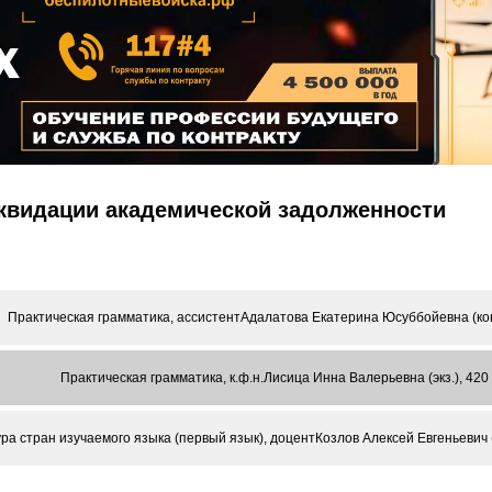
иквидации академической задолженности
Практическая грамматика, ассистентАдалатова Екатерина Юсуббойевна (конс
Практическая грамматика, к.ф.н.Лисица Инна Валерьевна (экз.), 420
ра стран изучаемого языка (первый язык), доцентКозлов Алексей Евгеньевич (