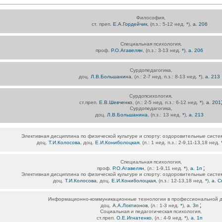
Философия,
ст. преп.
Е.А.Гордейчик
, (п.з.: 5-12 нед.
*
),
а. 206
Специальная психология,
проф.
Р.О.Агавелян
, (п.з.: 3-13 нед.
*
),
а. 206
Сурдопедагогика,
доц.
Л.В.Большанина
, (л.: 2-7 нед. п.з.: 8-13 нед.
*
),
а. 213
Сурдопсихология,
ст.преп.
Е.В.Шевченко
, (л.: 2-5 нед. п.з.: 6-12 нед.
*
),
а. 201
Сурдопедагогика,
доц.
Л.В.Большанина
, (п.з.: 13 нед.
*
),
а. 213
Элективная дисциплина по физической культуре и спорту: оздоровительные систе
доц.
Т.И.Колосова
, доц.
Е.И.Кониболоцкая
, (л.: 1 нед. п.з.: 2-9,11-13,18 нед.
Специальная психология,
;
проф.
Р.О.Агавелян
, (л.: 1-9,11 нед.
*
),
а. 1п
Элективная дисциплина по физической культуре и спорту: оздоровительные систе
доц.
Т.И.Колосова
, доц.
Е.И.Кониболоцкая
, (п.з.: 12-13,18 нед.
*
),
а. С
Информационно-коммуникационные технологии в профессиональной д
;
доц.
А.А.Локтионов
, (л.: 1-3 нед.
*
),
а. 3п
Социальная и педагогическая психология,
ст.преп.
О.Е.Игнатенко
, (л.: 4-9 нед.
*
),
а. 1п