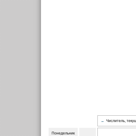
←
Числитель, теку
Понедельник