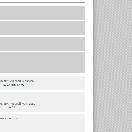
;
мы физической культуры,
*
),
а. Спортзал #1
мы физической культуры,
портзал #1
еятельности,