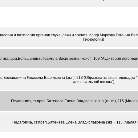
ология и патология органов слуха, речи и зрения, проф.Маркова Евгения Вале
технологий)
гика, доц.Большанина Людмила Васильевна (конс.), 103 (Аудитория логопед
оц.Большанина Людмила Васильевна (экз.), 213 (Образовательная площадка 
для начальной школы")
Педагогика, ст.преп.Батенева Елена Владиславовна (конс.), 115 (Мала
Педагогика, ст.преп.Батенева Елена Владиславовна (экз.), 115 (Малая