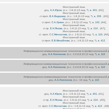
Иностранный язык,
;
доц.
А.А.Юров
, (л.з.: 1-9,11-13 нед.
*
),
а. 401
, (А2)
Иностранный язык,
;
ст.преп.
В.А.Видеркер
, (л.з.: 1-9,11-13 нед.
*
),
а. 206
, (А3)
Иностранный язык,
;
ст.преп.
С.А.Урман
, (л.з.: 1-9,11-13 нед.
*
),
а. 102
, (А4)
Иностранный язык,
;
ст.пр.
Е.Н.Янова
, (л.з.: 1-9,11-13 нед.
*
),
а. 210
, (А7)
Иностранный язык,
ст. преп.
С.С.Мензатова
, (л.з.: 1-9,11-13 нед.
*
),
а. 110
, (А9)
Иностранный язык,
ст.преп.
Е.В.Михайлова
, (л.з.: 1-9,11-13 нед.
*
),
а. 412
Информационно-коммуникационные технологии в профессиональной д
доц.
А.А.Локтионов
, (п.з.: 2,4,6,8,10,12 нед.
*
),
а. 110
Информационно-коммуникационные технологии в профессиональной д
доц.
А.А.Локтионов
, (п.з.: 2,4,6,8,10,12 нед.
*
),
а. 110
Информационно-коммуникационные технологии в профессиональной д
доц.
А.А.Локтионов
, (п.з.: 10 нед.
*
),
а. 110
Иностранный язык,
;
доц.
А.А.Юров
, (л.з.: 1-9,11-13 нед.
*
),
а. 401
, (А1)
Иностранный язык,
;
ст.пр.
Е.Н.Янова
, (л.з.: 1-9,11-13 нед.
*
),
а. 210
, (А5)
Иностранный язык,
ст. преп.
С.С.Мензатова
, (л.з.: 1-9,11-13 нед.
*
),
а. 412
, (А8)
Иностранный язык,