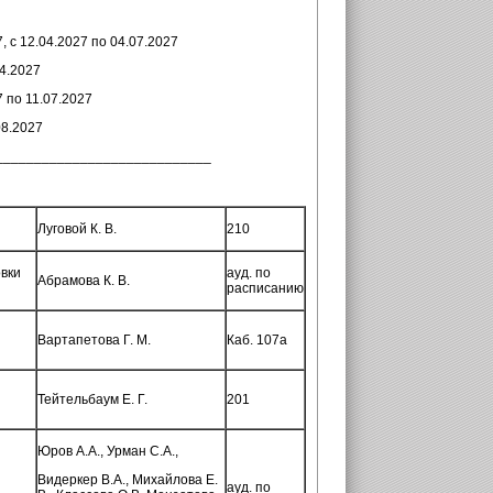
, с 12.04.2027 по 04.07.2027
04.2027
 по 11.07.2027
08.2027
____________________________
Луговой К. В.
210
вки
ауд. по
Абрамова К. В.
расписанию
Вартапетова Г. М.
Каб. 107а
Тейтельбаум Е. Г.
201
Юров А.А., Урман С.А.,
Видеркер В.А., Михайлова Е.
ауд. по