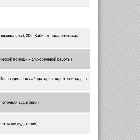
рьевна (экз.), 206 (Кабинет педагогических
ической помощи и слухоречевой работы)
"Инновационная лаборатория подготовки кадров
я поточная аудитория)
 поточная аудитория)