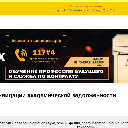
Специальная педагогика,
доц.
Е.С.Ткаченко
, (п.з.: 6,8 нед.
*
),
а. 206
иквидации академической задолженности
логия и патология органов слуха, речи и зрения, проф.Маркова Евгения Валер
технологий)