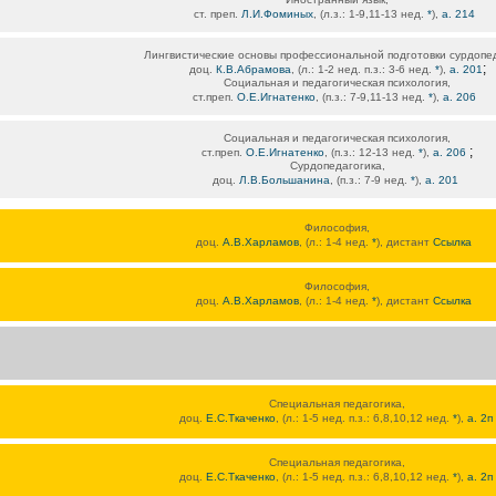
ст. преп.
Л.И.Фоминых
, (л.з.: 1-9,11-13 нед.
*
),
а. 214
Лингвистические основы профессиональной подготовки сурдопед
;
доц.
К.В.Абрамова
, (л.: 1-2 нед. п.з.: 3-6 нед.
*
),
а. 201
Социальная и педагогическая психология,
ст.преп.
О.Е.Игнатенко
, (п.з.: 7-9,11-13 нед.
*
),
а. 206
Социальная и педагогическая психология,
;
ст.преп.
О.Е.Игнатенко
, (п.з.: 12-13 нед.
*
),
а. 206
Сурдопедагогика,
доц.
Л.В.Большанина
, (п.з.: 7-9 нед.
*
),
а. 201
Философия,
доц.
А.В.Харламов
, (л.: 1-4 нед.
*
), дистант
Ссылка
Философия,
доц.
А.В.Харламов
, (л.: 1-4 нед.
*
), дистант
Ссылка
Специальная педагогика,
доц.
Е.С.Ткаченко
, (л.: 1-5 нед. п.з.: 6,8,10,12 нед.
*
),
а. 2п
Специальная педагогика,
доц.
Е.С.Ткаченко
, (л.: 1-5 нед. п.з.: 6,8,10,12 нед.
*
),
а. 2п