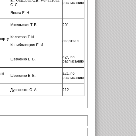
В., Классова О.В. Мензатова
расписанию
С. С.,
Янова Е. Н.
Мжельская Т. В.
201
Колосова Т. И.
порту:
спортзал
Кониболоцкая Е. И.
ауд. по
Шевченко Е. В.
расписанию
ым
ауд. по
Шевченко Е. В.
расписанию
Дураченко О. А.
212