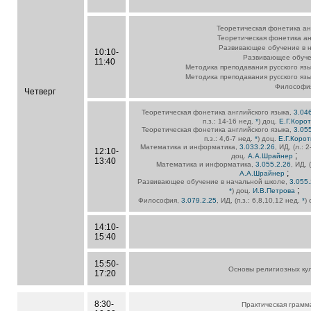
Теоретическая фонетика ан
Теоретическая фонетика ан
Развивающее обучение в 
10:10-
Развивающее обуче
11:40
Методика преподавания русского язы
Методика преподавания русского язы
Философи
Четверг
Теоретическая фонетика английского языка,
3.04
п.з.: 14-16 нед.
*
) доц.
Е.Г.Коро
Теоретическая фонетика английского языка,
3.05
п.з.: 4,6-7 нед.
*
) доц.
Е.Г.Корот
Математика и информатика,
3.033.2.26
, ИД, (л.: 
12:10-
;
доц.
А.А.Шрайнер
13:40
Математика и информатика,
3.055.2.26
, ИД, 
;
А.А.Шрайнер
Развивающее обучение в начальной школе,
3.055.
;
*
) доц.
И.В.Петрова
Философия,
3.079.2.25
, ИД, (п.з.: 6,8,10,12 нед.
*
) 
14:10-
15:40
15:50-
Основы религиозных кул
17:20
8:30-
Практическая грамм