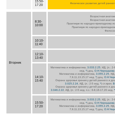
15:50-
Физическое развитие детей раннег
17:20
Возрастная анатом
Возрастная анатом
8:30-
Практикум по народно-прикладному ис
10:00
Практикум по народно-прикладном
Филосо
10:10-
11:40
12:10-
13:40
Вторник
Математика и информатика,
3.033.2.25
, ИД, (л.: 2
нед.
*
) доц.
О.Н.Чернышова
Математика и информатика,
3.055.2.25
, ИД,
14:10-
7,9,11,13,15,17 нед.
*
) доц.
О.Н.Че
15:40
Охрана здоровья зрения у детей раннего и до
3.025.2.24
, ИД, (л.: 2-5 нед.
*
) ст.преп.
В
Охрана здоровья зрения у детей раннего и до
3.046.2.22
, ИД, (л.: 2-5 нед. п.з.: 6-8,16-17,20 нед.
Математика и информатика,
3.033.2.25
, ИД, (л.: 2
15:50-
нед.
*
) доц.
О.Н.Чернышова
17:20
Математика и информатика,
3.055.2.25
, ИД,
7,9,11,13,15,17 нед.
*
) доц.
О.Н.Че