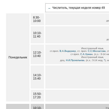
←
Числитель, текущая неделя номер 49
8:30-
10:00
д
10:10-
11:40
д
Иностранный язык,
ст.преп.
В.А.Видеркер
, ст. преп.
С.С.Мензатова
, с
12:10-
ст.преп.
С.А.Урман
, (л.з.: 3-14 
13:40
Понедельник
Иностранный язык,
доц.
Н.И.Прокопьева
, (л.з.: 3-14 нед.
*
), 
14:10-
15:40
15:50-
17:20
10:10-
Уч