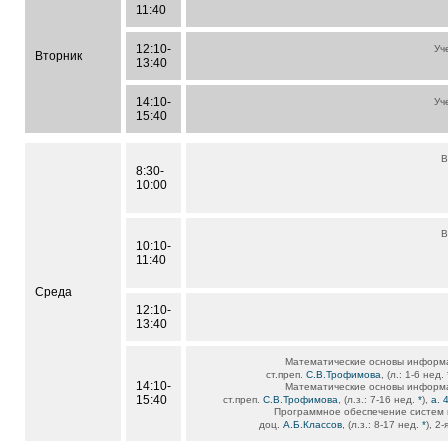
11:40
12:10-
Уч
Вторник
13:40
14:10-
Уч
15:40
В
8:30-
10:00
В
10:10-
11:40
Среда
12:10-
13:40
Математические основы информ
ст.преп.
С.В.Трофимова
, (л.: 1-6 нед.
14:10-
Математические основы информ
15:40
ст.преп.
С.В.Трофимова
, (л.з.: 7-16 нед.
*
),
а. 
Программное обеспечение систем 
доц.
А.Б.Классов
, (л.з.: 8-17 нед.
*
), 2