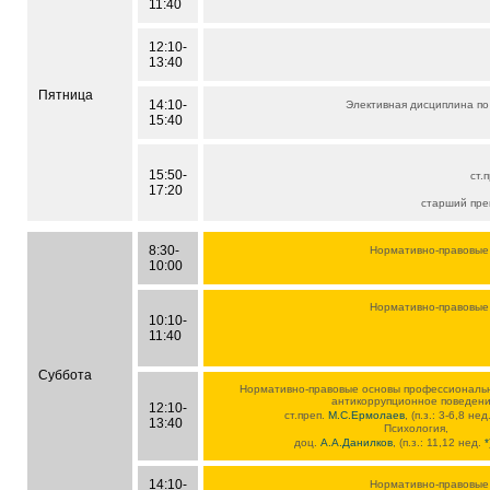
11:40
12:10-
13:40
Пятница
14:10-
Элективная дисциплина по
15:40
15:50-
ст.
17:20
старший пр
8:30-
Нормативно-правовые
10:00
Нормативно-правовые
10:10-
11:40
Суббота
Нормативно-правовые основы профессиональн
антикоррупционное поведени
12:10-
ст.преп.
М.С.Ермолаев
, (п.з.: 3-6,8 не
13:40
Психология,
доц.
А.А.Данилков
, (п.з.: 11,12 нед.
*
14:10-
Нормативно-правовые