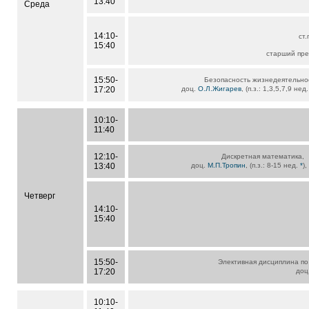
13:40
Среда
14:10-
ст
15:40
старший пр
15:50-
Безопасность жизнедеятельно
17:20
доц.
О.Л.Жигарев
, (п.з.: 1,3,5,7,9 нед
10:10-
11:40
12:10-
Дискретная математика,
13:40
доц.
М.П.Тропин
, (п.з.: 8-15 нед.
*
)
Четверг
14:10-
15:40
15:50-
Элективная дисциплина по
17:20
доц
10:10-