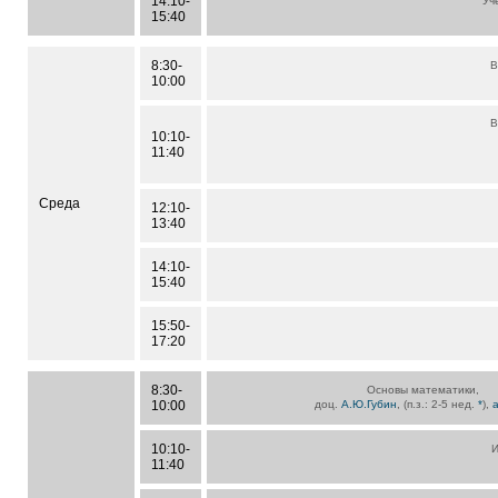
14:10-
Уч
15:40
8:30-
В
10:00
В
10:10-
11:40
Среда
12:10-
13:40
14:10-
15:40
15:50-
17:20
8:30-
Основы математики,
10:00
доц.
А.Ю.Губин
, (п.з.: 2-5 нед.
*
),
10:10-
И
11:40