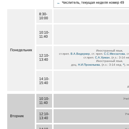
←
Числитель, текущая неделя номер 49
8:30-
10:00
10:10-
11:40
Понедельник
Иностранный язык,
ст.преп.
В.А.Видеркер
, ст. преп.
С.С.Мензатова
, с
12:10-
ст.преп.
С.А.Урман
, (л.з.: 3-14 
13:40
Иностранный язык,
доц.
Н.И.Прокопьева
, (л.з.: 3-14 нед.
*
), 
14:10-
15:40
д
10:10-
Уче
11:40
12:10-
Уч
Вторник
13:40