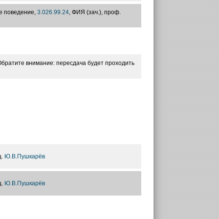
е поведение,
3.026.99.24
, ФИЯ (зач.), проф.
братите внимание: пересдача будет проходить
ц.
Ю.В.Пушкарёв
ц.
Ю.В.Пушкарёв