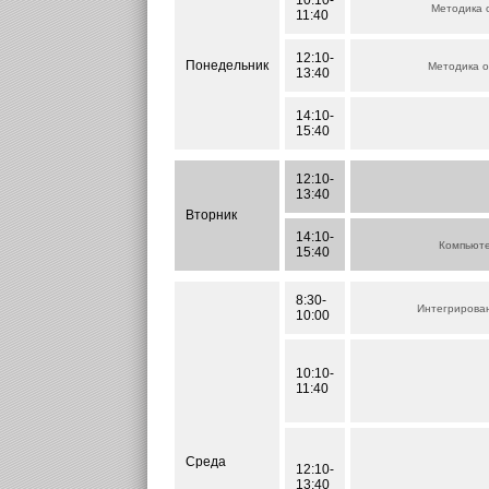
10:10-
Методика 
11:40
12:10-
Понедельник
Методика о
13:40
14:10-
15:40
12:10-
13:40
Вторник
14:10-
Компьюте
15:40
8:30-
Интегрирова
10:00
10:10-
11:40
Среда
12:10-
13:40