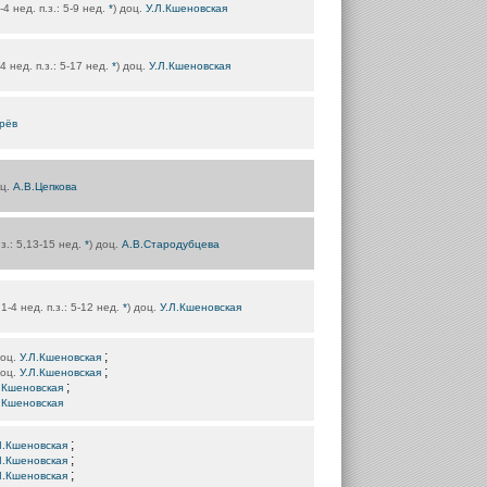
1-4 нед. п.з.: 5-9 нед.
*
) доц.
У.Л.Кшеновская
-4 нед. п.з.: 5-17 нед.
*
) доц.
У.Л.Кшеновская
рёв
оц.
А.В.Цепкова
.з.: 5,13-15 нед.
*
) доц.
А.В.Стародубцева
 1-4 нед. п.з.: 5-12 нед.
*
) доц.
У.Л.Кшеновская
;
доц.
У.Л.Кшеновская
;
доц.
У.Л.Кшеновская
;
.Кшеновская
.Кшеновская
;
Л.Кшеновская
;
Л.Кшеновская
;
Л.Кшеновская