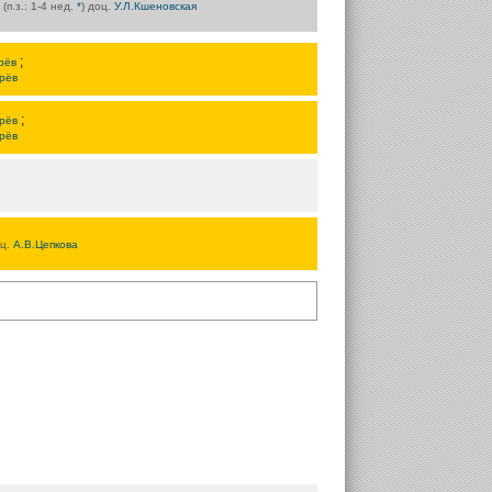
 (п.з.: 1-4 нед.
*
) доц.
У.Л.Кшеновская
;
рёв
рёв
;
рёв
рёв
оц.
А.В.Цепкова