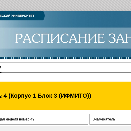
5
 4 (Корпус 1 Блок 3 (ИФМИТО))
щая неделя номер 49
Знаменатель
→