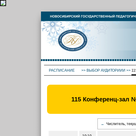
РАСПИСАНИЕ
>>
ВЫБОР АУДИТОРИИИ
>>
11
115 Конференц-зал №
←
Числитель, теку