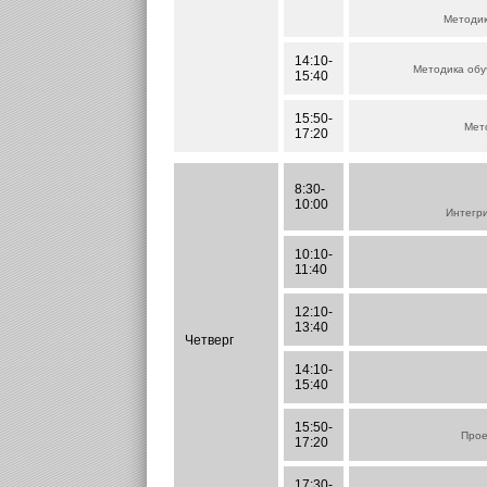
Методик
14:10-
Методика обу
15:40
15:50-
Мет
17:20
8:30-
10:00
Интегр
10:10-
11:40
12:10-
13:40
Четверг
14:10-
15:40
15:50-
Прое
17:20
17:30-