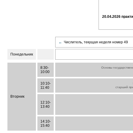
20.04.2026 прак
←
Числитель, текущая неделя номер 49
Понедельник
8:30-
Основы государствен
10:00
10:10-
11:40
старший пр
Вторник
12:10-
13:40
14:10-
15:40