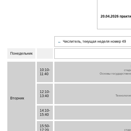
20.04.2026 прак
←
Числитель, текущая неделя номер 49
Понедельник
10:10-
стар
11:40
Основы государствен
12:10-
13:40
Технология
Вторник
14:10-
15:40
15:50-
17:20
ста