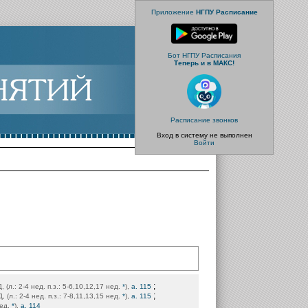
Приложение
НГПУ Расписание
Бот НГПУ Расписания
Теперь и в МАКС!
Расписание звонков
Вход в систему не выполнен
Войти
;
Д, (л.: 2-4 нед. п.з.: 5-6,10,12,17 нед.
*
),
а. 115
;
Д, (л.: 2-4 нед. п.з.: 7-8,11,13,15 нед.
*
),
а. 115
нед.
*
),
а. 114