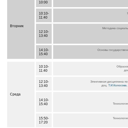
10:00
10:10-
11:40
Вторник
Методика социаль
12:10-
13:40
14:10-
Основы государствен
15:40
10:10-
Образов
11:40
до
12:10-
Элективная дисциплина по
13:40
доц.
Т.И.Колосова
Среда
14:10-
15:40
Технология
15:50-
Технология
17:20