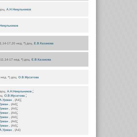
 доц.
А.Н.Никульников
.Никульников
-11,14-17,20 нед.
*
) доц.
Е.В.Казакова
 8-11,14-17 нед.
*
) доц.
Е.В.Казакова
3 нед.
*
) доц.
О.В.Мусатова
;
 доц.
А.Н.Никульников
;
оц.
О.В.Мусатова
;
А.Урман
, (А4)
;
Урман
, (А4)
;
Урман
, (А4)
;
Урман
, (А4)
;
Урман
, (А4)
;
Урман
, (А4)
;
Урман
, (А4)
А.Урман
, (А4)