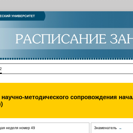
2
 научно-методического сопровождения нача
)
щая неделя номер 49
Знаменатель
→