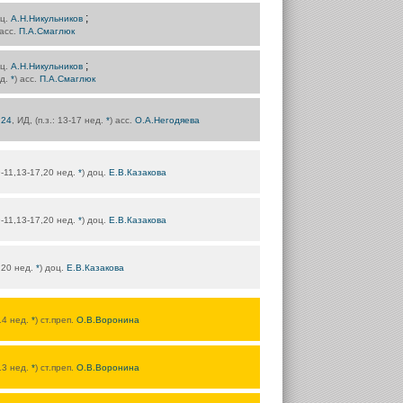
;
оц.
А.Н.Никульников
 асс.
П.А.Смаглюк
;
оц.
А.Н.Никульников
ед.
*
) асс.
П.А.Смаглюк
.24
, ИД, (п.з.: 13-17 нед.
*
) асс.
О.А.Негодяева
: 9-11,13-17,20 нед.
*
) доц.
Е.В.Казакова
: 9-11,13-17,20 нед.
*
) доц.
Е.В.Казакова
7,20 нед.
*
) доц.
Е.В.Казакова
-14 нед.
*
) ст.преп.
О.В.Воронина
-13 нед.
*
) ст.преп.
О.В.Воронина