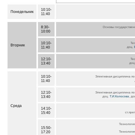
10:10-
Понедельник
11:40
8:30-
Основы государствен
10:00
10:10-
Те
Вторник
11:40
доц.
12:10-
Те
13:40
доц
10:10-
Элективная дисциплина по
11:40
12:10-
Элективная дисциплина по
13:40
доц.
Т.И.Колосова
, д
Среда
14:10-
15:40
ст.пре
Технология
15:50-
17:20
Технология