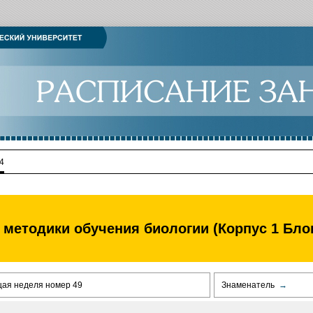
4
 методики обучения биологии (Корпус 1 Блок
щая неделя номер 49
Знаменатель
→