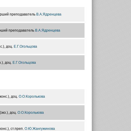
тарший преподаватель
В.А.Ядренцева
тарший преподаватель
В.А.Ядренцева
.), доц.
Е.Г.Огольцова
.), доц.
Е.Г.Огольцова
онс.), доц.
О.О.Королькова
кз.), доц.
О.О.Королькова
онс.), ст.преп.
О.Ю.Жангужинова