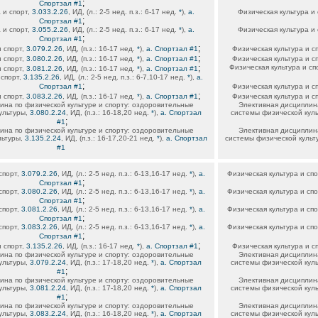
;
Спортзал #1
 и спорт,
3.033.2.26
, ИД, (л.: 2-5 нед. п.з.: 6-17 нед.
*
),
а.
Физическая культура и
;
Спортзал #1
 и спорт,
3.055.2.26
, ИД, (л.: 2-5 нед. п.з.: 6-17 нед.
*
),
а.
Физическая культура и
;
Спортзал #1
;
и спорт,
3.079.2.26
, ИД, (п.з.: 16-17 нед.
*
),
а. Спортзал #1
Физическая культура и с
;
и спорт,
3.080.2.26
, ИД, (п.з.: 16-17 нед.
*
),
а. Спортзал #1
Физическая культура и с
;
Физическая культура и сп
и спорт,
3.081.2.26
, ИД, (п.з.: 16-17 нед.
*
),
а. Спортзал #1
 спорт,
3.135.2.26
, ИД, (л.: 2-5 нед. п.з.: 6-7,10-17 нед.
*
),
а.
;
Спортзал #1
Физическая культура и с
;
и спорт,
3.083.2.26
, ИД, (п.з.: 16-17 нед.
*
),
а. Спортзал #1
Физическая культура и с
ина по физической культуре и спорту: оздоровительные
Элективная дисциплина
ультуры,
3.080.2.24
, ИД, (п.з.: 16-18,20 нед.
*
),
а. Спортзал
системы физической кул
;
#1
ина по физической культуре и спорту: оздоровительные
Элективная дисциплина
льтуры,
3.135.2.24
, ИД, (п.з.: 16-17,20-21 нед.
*
),
а. Спортзал
системы физической культ
#1
спорт,
3.079.2.26
, ИД, (л.: 2-5 нед. п.з.: 6-13,16-17 нед.
*
),
а.
Физическая культура и сп
;
Спортзал #1
спорт,
3.080.2.26
, ИД, (л.: 2-5 нед. п.з.: 6-13,16-17 нед.
*
),
а.
Физическая культура и сп
;
Спортзал #1
спорт,
3.081.2.26
, ИД, (л.: 2-5 нед. п.з.: 6-13,16-17 нед.
*
),
а.
Физическая культура и сп
;
Спортзал #1
спорт,
3.083.2.26
, ИД, (л.: 2-5 нед. п.з.: 6-13,16-17 нед.
*
),
а.
Физическая культура и сп
;
Спортзал #1
;
и спорт,
3.135.2.26
, ИД, (п.з.: 16-17 нед.
*
),
а. Спортзал #1
Физическая культура и с
ина по физической культуре и спорту: оздоровительные
Элективная дисциплина
ультуры,
3.079.2.24
, ИД, (п.з.: 17-18,20 нед.
*
),
а. Спортзал
системы физической кул
;
#1
ина по физической культуре и спорту: оздоровительные
Элективная дисциплина
ультуры,
3.081.2.24
, ИД, (п.з.: 17-18,20 нед.
*
),
а. Спортзал
системы физической кул
;
#1
ина по физической культуре и спорту: оздоровительные
Элективная дисциплина
ультуры,
3.083.2.24
, ИД, (п.з.: 16-18,20 нед.
*
),
а. Спортзал
системы физической кул