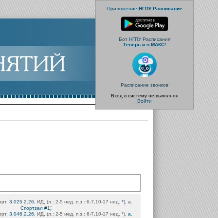
Приложение
НГПУ Расписание
Бот НГПУ Расписания
Теперь и в МАКС!
Расписание звонков
Вход в систему не выполнен
Войти
орт,
3.025.2.26
, ИД, (л.: 2-5 нед. п.з.: 6-7,10-17 нед.
*
),
а.
;
Спортзал #1
орт,
3.046.2.26
, ИД, (л.: 2-5 нед. п.з.: 6-7,10-17 нед.
*
),
а.