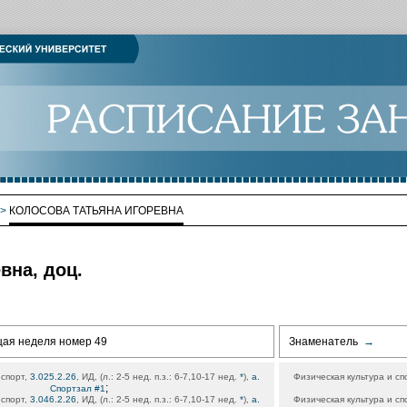
>
КОЛОСОВА ТАТЬЯНА ИГОРЕВНА
вна, доц.
щая неделя номер 49
Знаменатель
→
 спорт,
3.025.2.26
, ИД, (л.: 2-5 нед. п.з.: 6-7,10-17 нед.
*
),
а.
Физическая культура и сп
;
Спортзал #1
 спорт,
3.046.2.26
, ИД, (л.: 2-5 нед. п.з.: 6-7,10-17 нед.
*
),
а.
Физическая культура и сп