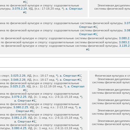
;
#1
ина по физической культуре и спорту: оздоровительные
Элективная дисциплина
ультуры,
3.079.2.24
, ИД, (п.з.: 17-18,20 нед.
*
),
а. Спортзал
системы физической кул
#1
ина по физической культуре и спорту: оздоровительные системы физической культуры,
3.0
;
Спортзал #1
ина по физической культуре и спорту: оздоровительные системы физической культуры,
3.0
;
Спортзал #1
по физической культуре и спорту: оздоровительные системы физической культуры,
3.080.2
по физической культуре и спорту: оздоровительные системы физической культуры,
3.083.2
 по физической культуре и спорту: оздоровительные системы физической культуры,
3.135.2
#1
;
и спорт,
3.025.2.26
, ИД, (п.з.: 16-17 нед.
*
),
а. Спортзал #1
Физическая культура и с
;
Элективная дисциплина
и спорт,
3.046.2.26
, ИД, (п.з.: 16-17 нед.
*
),
а. Спортзал #1
системы физической культ
ина по физической культуре и спорту: оздоровительные
льтуры,
3.025.2.25
, ИД, (п.з.: 11-12,16-18 нед.
*
),
а. Спортзал
;
Элективная дисциплина
#1
системы физической культ
ина по физической культуре и спорту: оздоровительные
ультуры,
3.079.2.25
, ИД, (л.: 1 нед. п.з.: 2-9,11-15,18 нед.
*
),
;
Элективная дисциплина
а. Спортзал #1
системы физической культ
ина по физической культуре и спорту: оздоровительные
культуры,
3.080.2.25
, ИД, (л.: 1 нед. п.з.: 2-13,18 нед.
*
),
а.
;
Элективная дисциплина
Спортзал #1
системы физической культ
ина по физической культуре и спорту: оздоровительные
ультуры,
3.081.2.25
, ИД, (л.: 1 нед. п.з.: 2-9,11-15,18 нед.
*
),
;
Элективная дисциплина
а. Спортзал #1
системы физической культ
ина по физической культуре и спорту: оздоровительные
ультуры,
3.080.4.25
, ИД, (л.: 1 нед. п.з.: 2-9,11-13,18 нед.
*
),