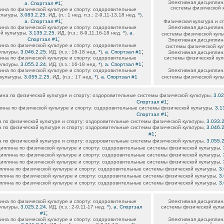
;
Элективная дисциплина
а. Спортзал #1
системы физической 
ина по физической культуре и спорту: оздоровительные
ультуры,
3.083.2.25
, ИД, (л.: 1 нед. п.з.: 2-9,11-13,18 нед.
*
),
;
а. Спортзал #1
Физическая культура и с
ина по физической культуре и спорту: оздоровительные
Элективная дисциплина
й культуры,
3.135.2.25
, ИД, (п.з.: 8-9,11,16-18 нед.
*
),
а.
системы физической куль
;
Спортзал #1
Элективная дисциплина
ина по физической культуре и спорту: оздоровительные
системы физической ку
;
ультуры,
3.046.2.25
, ИД, (п.з.: 16-18 нед.
*
),
а. Спортзал #1
Элективная дисциплина
ина по физической культуре и спорту: оздоровительные
системы физической кул
;
ультуры,
3.055.2.24
, ИД, (п.з.: 16-18 нед.
*
),
а. Спортзал #1
ина по физической культуре и спорту: оздоровительные
Элективная дисциплина
культуры,
3.055.2.25
, ИД, (п.з.: 17 нед.
*
),
а. Спортзал #1
системы физической куль
ина по физической культуре и спорту: оздоровительные системы физической культуры,
3.02
;
Спортзал #1
ина по физической культуре и спорту: оздоровительные системы физической культуры,
3.1
;
Спортзал #1
 по физической культуре и спорту: оздоровительные системы физической культуры,
3.033.
 по физической культуре и спорту: оздоровительные системы физической культуры,
3.046.
;
#1
 по физической культуре и спорту: оздоровительные системы физической культуры,
3.055.
иплина по физической культуре и спорту: оздоровительные системы физической культуры,
иплина по физической культуре и спорту: оздоровительные системы физической культуры,
иплина по физической культуре и спорту: оздоровительные системы физической культуры,
плина по физической культуре и спорту: оздоровительные системы физической культуры,
3
плина по физической культуре и спорту: оздоровительные системы физической культуры,
3
плина по физической культуре и спорту: оздоровительные системы физической культуры,
3
ина по физической культуре и спорту: оздоровительные
Элективная дисциплина
ультуры,
3.025.2.24
, ИД, (п.з.: 2-9,11-17 нед.
*
),
а. Спортзал
системы физической куль
;
#1
ина по физической культуре и спорту: оздоровительные
Элективная дисциплина