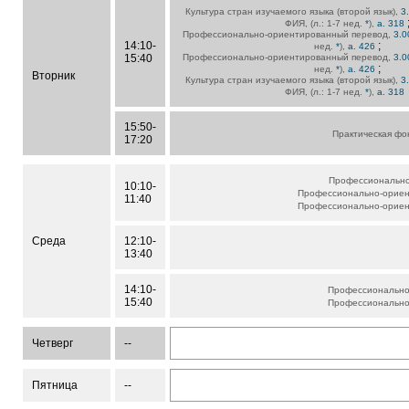
Культура стран изучаемого языка (второй язык),
3
ФИЯ, (л.: 1-7 нед.
*
),
а. 318
Профессионально-ориентированный перевод,
3.0
14:10-
;
нед.
*
),
а. 426
15:40
Профессионально-ориентированный перевод,
3.0
;
нед.
*
),
а. 426
Вторник
Культура стран изучаемого языка (второй язык),
3
ФИЯ, (л.: 1-7 нед.
*
),
а. 318
15:50-
Практическая фо
17:20
Профессионально
10:10-
Профессионально-ориен
11:40
Профессионально-ориен
Среда
12:10-
13:40
14:10-
Профессионально
15:40
Профессионально
Четверг
--
Пятница
--