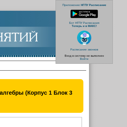
Приложение
НГПУ Расписание
Бот НГПУ Расписания
Теперь и в МАКС!
Расписание звонков
Вход в систему не выполнен
Войти
алгебры (Корпус 1 Блок 3