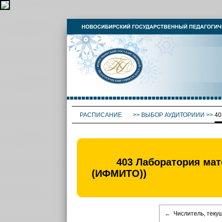
РАСПИСАНИЕ
>>
ВЫБОР АУДИТОРИИИ
>>
40
403 Лаборатория мат
(ИФМИТО))
←
Числитель, теку