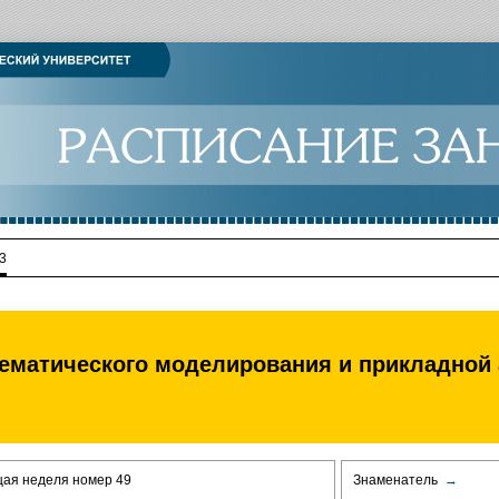
3
ематического моделирования и прикладной 
щая неделя номер 49
Знаменатель
→