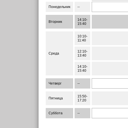
Понедельник
--
14:10-
Вторник
15:40
10:10-
11:40
12:10-
Среда
13:40
14:10-
15:40
Четверг
--
15:50-
Пятница
17:20
Суббота
--