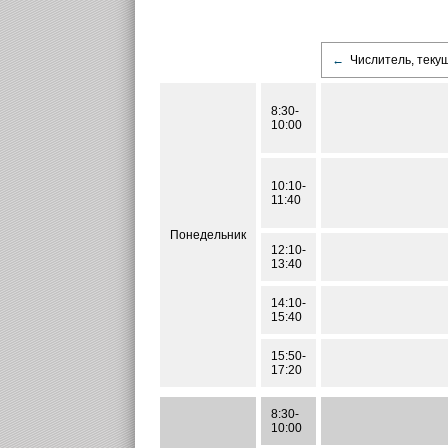
←
Числитель, теку
8:30-
10:00
10:10-
11:40
Понедельник
12:10-
13:40
14:10-
15:40
15:50-
17:20
8:30-
10:00