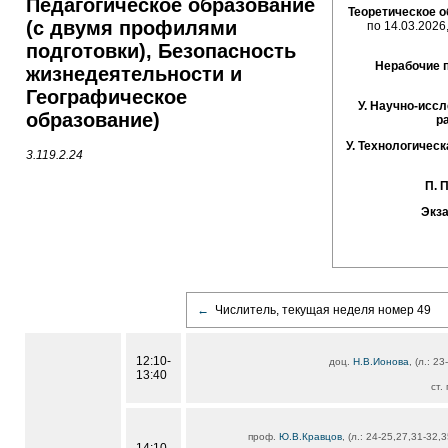
Педагогическое образование
Теоретическое о
(с двумя профилями
по 14.03.2026,
подготовки), Безопасность
Нерабочие 
жизнедеятельности и
Географическое
У. Научно-исс
образование)
р
У. Технологичес
3.119.2.24
П. 
Экза
←
Числитель, текущая неделя номер 49
12:10-
доц.
Н.В.Ионова
, (л.: 2
13:40
ст.
проф.
Ю.В.Кравцов
, (л.: 24-25,27,31-32,