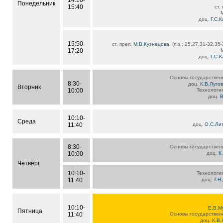
14:10-
Понедельник
15:40
ст.
доц.
Г.С.
15:50-
ст. преп.
М.В.Кузнецова
, (п.з.: 25,27,31-32,35
17:20
доц.
Г.С.
Основы государствен
8:30-
доц.
К.В.Луго
Вторник
10:00
Технология
доц.
В
10:10-
Среда
11:40
доц.
О.С.Ли
8:30-
Основы государствен
10:00
доц.
К
Четверг
10:10-
Технология
11:40
доц.
Т.Н
10:10-
Е.В.М
Пятница
11:40
Основы государствен
доц.
К.В.