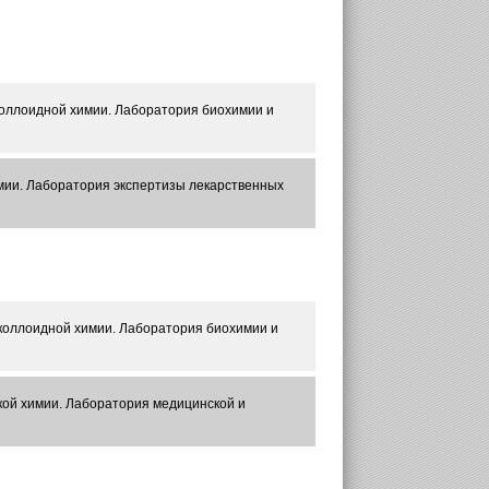
 коллоидной химии. Лаборатория биохимии и
имии. Лаборатория экспертизы лекарственных
и коллоидной химии. Лаборатория биохимии и
ской химии. Лаборатория медицинской и