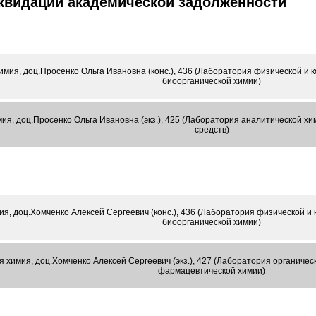
иквидации академической задолженности
имия, доц.Просенко Ольга Ивановна (конс.), 436 (Лаборатория физической и
биоорганической химии)
ия, доц.Просенко Ольга Ивановна (экз.), 425 (Лаборатория аналитической х
средств)
ия, доц.Хомченко Алексей Сергеевич (конс.), 436 (Лаборатория физической 
биоорганической химии)
я химия, доц.Хомченко Алексей Сергеевич (экз.), 427 (Лаборатория органиче
фармацевтической химии)