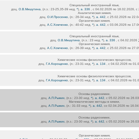
Специальный иностранный язык,
доц.
О.В.Мишутина
, (л.з.: 23-25,35-39 нед.
*
),
а. 336
, с 04.02.2026 по 18.02.2026, с
Аналитическая химия,
доц.
О.И.Просенко
, (л.: 26-34 нед.
*
),
а. 442
, с 25.02.2026 по 22.
Органическая химия,
доц.
А.С.Хомченко
, (л.: 40-42 нед.
*
),
а. 442
, с 03.06.2026 по 17.
Специальный иностранный язык,
;
доц.
О.В.Мишутина
, (л.з.: 23 нед.
*
),
а. 336
, с 04.02.2026
Органическая химия,
доц.
А.С.Хомченко
, (л.: 26-39 нед.
*
),
а. 442
, с 25.02.2026 по 27.
Химические основы физиологических процессов,
доц.
Г.А.Корощенко
, (л.: 23-31 нед.
*
),
а. 134
, с 04.02.2026 по 01.
Химические основы физиологических процессов,
доц.
Г.А.Корощенко
, (л.: 23-31 нед.
*
),
а. 134
, с 04.02.2026 по 01.
Основы радиохимии,
доц.
А.П.Рыжих
, (п.з.: 23-30 нед.
*
),
а. 442
, с 05.02.2026 по 26.0
Математические методы в химии,
доц.
А.П.Рыжих
, (л.: 31-33 нед.
*
),
а. 442
, со 02.04.2026 по 16.0
Основы радиохимии,
доц.
А.П.Рыжих
, (п.з.: 23-30 нед.
*
),
а. 442
, с 05.02.2026 по 26.0
Органическая химия,