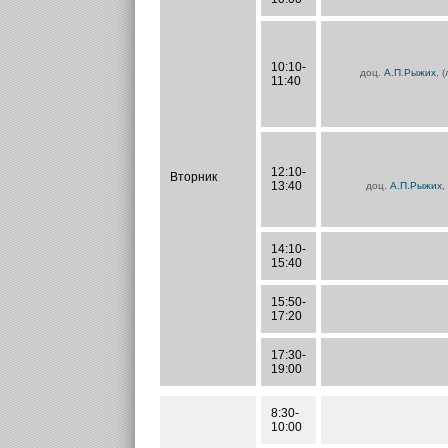
10:10-
доц.
А.П.Рыжих
, 
11:40
12:10-
Вторник
13:40
доц.
А.П.Рыжих
,
14:10-
15:40
15:50-
17:20
17:30-
19:00
8:30-
10:00