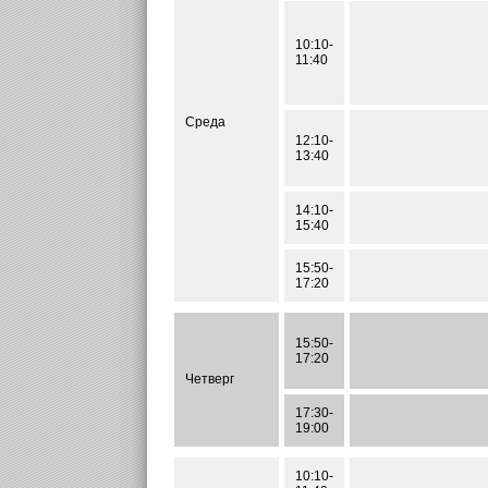
10:10-
11:40
Среда
12:10-
13:40
14:10-
15:40
15:50-
17:20
15:50-
17:20
Четверг
17:30-
19:00
10:10-