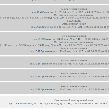
Аналитическая химия,
доц.
О.И.Просенко
, (л.: 26-34 нед.
*
),
а. 332
, с 24.02.206 по 21.0
Математические методы в химии,
(л.: 35-36 нед. п.з.: 37-38 нед. л.з.: 39-40 нед.
*
),
а. 129
, с 28.04.2026 по 05.05.2026, далее п
;
02.06.2026
Органическая химия,
доц.
А.С.Хомченко
, (л.: 41-42 нед.
*
),
а. 221
, с 09.06.2026 по 16.
Основы радиохимии,
доц.
А.П.Рыжих
, (л.: 23-30 нед.
*
),
а. 140
, с 03.02.2026 по 24.03
Математические методы в химии,
 (л.: 35 нед. п.з.: 36-38 нед. л.з.: 39-40 нед.
*
),
а. 439
, лек. 28.04.2026, п.з. с 05.05.2026 по
Аналитическая химия,
доц.
О.И.Просенко
, (л.з.: 41-42 нед.
*
),
а. 425
, с 09.06.2026 по 16
Аналитическая химия,
доц.
О.И.Просенко
, (л.з.: 25-42 нед.
*
),
а. 425
, с 17.02.2026 по 16
Аналитическая химия,
доц.
О.И.Просенко
, (л.з.: 25-42 нед.
*
),
а. 425
, с 17.02.2026 по 16
Аналитическая химия,
доц.
О.И.Просенко
, (л.з.: 25-40 нед.
*
),
а. 425
, с 17.02.2026 по 02
Специальный иностранный язык,
доц.
О.В.Мишутина
, (п.з.: 24-34,38-39 нед.
*
),
а. 336
, с 11.02.2026 по 22.04.2026, с