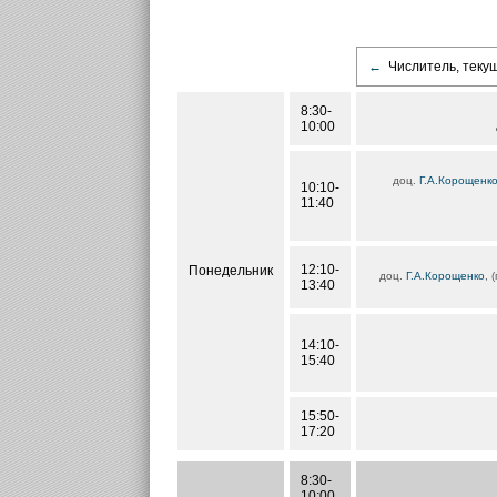
←
Числитель, теку
8:30-
10:00
доц.
Г.А.Корощенк
10:10-
11:40
12:10-
Понедельник
доц.
Г.А.Корощенко
, 
13:40
14:10-
15:40
15:50-
17:20
8:30-
10:00