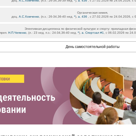
доц.
А.С.Хомченко
, (п.з.: 26-34,36-39 нед.
*
),
а. 436
, с 27.02.2026 по 24.04.2026, с
Органическая химия,
доц.
А.С.Хомченко
, (п.з.: 26-34,36-40 нед.
*
),
а. 436
, с 27.02.2026 по 24.04.2026, с
Элективная дисциплина по физической культуре и спорту: прикладная физи
.преп.
Н.П.Чепенко
, (л.: 23 нед. п.з.: 24-34,36-40 нед.
*
),
а. Спортзал #1
, с 06.02.2026 по 24.
День самостоятельной работы