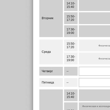
14:10-
15:40
15:50-
Вторник
17:20
17:30-
19:00
15:50-
Физическ
17:20
Среда
17:30-
Физическ
19:00
Четверг
--
Пятница
--
14:10-
15:40
Физическая и коллоид