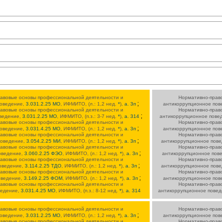
авовые основы профессиональной деятельности и
Нормативно-прав
;
поведение,
3.031.2.25 МО
, ИФМИТО, (л.: 1,2 нед.
*
),
а. 3п
антикоррупционное пов
авовые основы профессиональной деятельности и
Нормативно-прав
;
ведение,
3.031.2.25 МО
, ИФМИТО, (п.з.: 3-7 нед.
*
),
а. 314
антикоррупционное пове
авовые основы профессиональной деятельности и
Нормативно-прав
;
поведение,
3.031.4.25 МО
, ИФМИТО, (л.: 1,2 нед.
*
),
а. 3п
антикоррупционное пов
авовые основы профессиональной деятельности и
Нормативно-прав
;
поведение,
3.054.2.25 МИ
, ИФМИТО, (л.: 1,2 нед.
*
),
а. 3п
антикоррупционное пов
авовые основы профессиональной деятельности и
Нормативно-прав
;
оведение,
3.060.2.25 ФЭО
, ИФМИТО, (л.: 1,2 нед.
*
),
а. 3п
антикоррупционное пов
авовые основы профессиональной деятельности и
Нормативно-прав
;
оведение,
3.114.2.25 ТДО
, ИФМИТО, (л.: 1,2 нед.
*
),
а. 3п
антикоррупционное пов
авовые основы профессиональной деятельности и
Нормативно-прав
;
оведение,
3.149.2.25 ФОМ
, ИФМИТО, (л.: 1,2 нед.
*
),
а. 3п
антикоррупционное пов
авовые основы профессиональной деятельности и
Нормативно-прав
ведение,
3.031.4.25 МО
, ИФМИТО, (п.з.: 8-12 нед.
*
),
а. 314
антикоррупционное пове
авовые основы профессиональной деятельности и
Нормативно-прав
;
поведение,
3.031.2.25 МО
, ИФМИТО, (л.: 1,2 нед.
*
),
а. 3п
антикоррупционное пов
авовые основы профессиональной деятельности и
Нормативно-прав