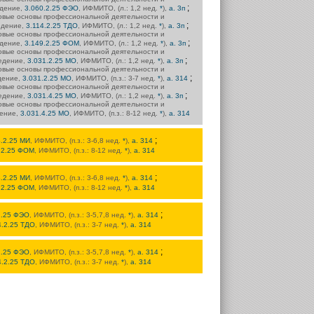
;
едение,
3.060.2.25 ФЭО
, ИФМИТО, (л.: 1,2 нед.
*
),
а. 3п
овые основы профессиональной деятельности и
;
едение,
3.114.2.25 ТДО
, ИФМИТО, (л.: 1,2 нед.
*
),
а. 3п
овые основы профессиональной деятельности и
;
едение,
3.149.2.25 ФОМ
, ИФМИТО, (л.: 1,2 нед.
*
),
а. 3п
овые основы профессиональной деятельности и
;
едение,
3.031.2.25 МО
, ИФМИТО, (л.: 1,2 нед.
*
),
а. 3п
овые основы профессиональной деятельности и
;
дение,
3.031.2.25 МО
, ИФМИТО, (п.з.: 3-7 нед.
*
),
а. 314
овые основы профессиональной деятельности и
;
едение,
3.031.4.25 МО
, ИФМИТО, (л.: 1,2 нед.
*
),
а. 3п
овые основы профессиональной деятельности и
дение,
3.031.4.25 МО
, ИФМИТО, (п.з.: 8-12 нед.
*
),
а. 314
;
4.2.25 МИ
, ИФМИТО, (п.з.: 3-6,8 нед.
*
),
а. 314
.2.25 ФОМ
, ИФМИТО, (п.з.: 8-12 нед.
*
),
а. 314
;
4.2.25 МИ
, ИФМИТО, (п.з.: 3-6,8 нед.
*
),
а. 314
.2.25 ФОМ
, ИФМИТО, (п.з.: 8-12 нед.
*
),
а. 314
;
2.25 ФЭО
, ИФМИТО, (п.з.: 3-5,7,8 нед.
*
),
а. 314
4.2.25 ТДО
, ИФМИТО, (п.з.: 3-7 нед.
*
),
а. 314
;
2.25 ФЭО
, ИФМИТО, (п.з.: 3-5,7,8 нед.
*
),
а. 314
4.2.25 ТДО
, ИФМИТО, (п.з.: 3-7 нед.
*
),
а. 314