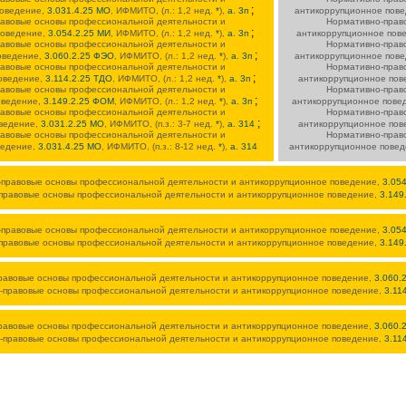
;
поведение,
3.031.4.25 МО
, ИФМИТО, (л.: 1,2 нед.
*
),
а. 3п
антикоррупционное пов
авовые основы профессиональной деятельности и
Нормативно-прав
;
поведение,
3.054.2.25 МИ
, ИФМИТО, (л.: 1,2 нед.
*
),
а. 3п
антикоррупционное пов
авовые основы профессиональной деятельности и
Нормативно-прав
;
оведение,
3.060.2.25 ФЭО
, ИФМИТО, (л.: 1,2 нед.
*
),
а. 3п
антикоррупционное пов
авовые основы профессиональной деятельности и
Нормативно-прав
;
оведение,
3.114.2.25 ТДО
, ИФМИТО, (л.: 1,2 нед.
*
),
а. 3п
антикоррупционное пов
авовые основы профессиональной деятельности и
Нормативно-прав
;
оведение,
3.149.2.25 ФОМ
, ИФМИТО, (л.: 1,2 нед.
*
),
а. 3п
антикоррупционное пове
авовые основы профессиональной деятельности и
Нормативно-прав
;
ведение,
3.031.2.25 МО
, ИФМИТО, (п.з.: 3-7 нед.
*
),
а. 314
антикоррупционное пов
авовые основы профессиональной деятельности и
Нормативно-прав
ведение,
3.031.4.25 МО
, ИФМИТО, (п.з.: 8-12 нед.
*
),
а. 314
антикоррупционное пове
правовые основы профессиональной деятельности и антикоррупционное поведение,
3.05
правовые основы профессиональной деятельности и антикоррупционное поведение,
3.149
правовые основы профессиональной деятельности и антикоррупционное поведение,
3.05
правовые основы профессиональной деятельности и антикоррупционное поведение,
3.149
равовые основы профессиональной деятельности и антикоррупционное поведение,
3.060.
-правовые основы профессиональной деятельности и антикоррупционное поведение,
3.11
равовые основы профессиональной деятельности и антикоррупционное поведение,
3.060.
-правовые основы профессиональной деятельности и антикоррупционное поведение,
3.11