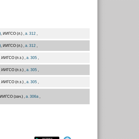
)
, ИИГСО (л.) ,
а. 312
,
)
, ИИГСО (л.) ,
а. 312
,
, ИИГСО (п.з.) ,
а. 305
,
, ИИГСО (п.з.) ,
а. 305
,
, ИИГСО (п.з.) ,
а. 305
,
 ИИГСО (зач.) ,
а. 306а
,