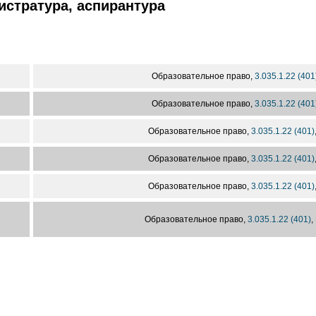
истратура, аспирантура
Образовательное право,
3.035.1.22 (401
Образовательное право,
3.035.1.22 (401
Образовательное право,
3.035.1.22 (401)
Образовательное право,
3.035.1.22 (401)
Образовательное право,
3.035.1.22 (401)
Образовательное право,
3.035.1.22 (401)
,