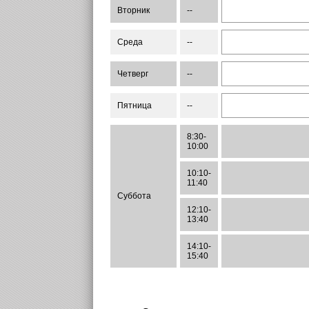
Вторник
--
Среда
--
Четверг
--
Пятница
--
8:30-
10:00
10:10-
11:40
Суббота
12:10-
13:40
14:10-
15:40