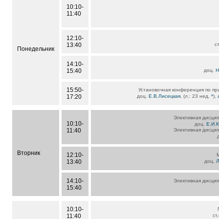
10:10-
11:40
12:10-
13:40
с
Понедельник
14:10-
15:40
доц.
Н
15:50-
Установочная конференция по пра
17:20
доц.
Е.В.Лисецкая
, (л.: 23 нед.
*
),
Элективная дисцип
10:10-
доц.
Е.И.
11:40
Элективная дисцип
Вторник
12:10-
13:40
доц.
Л
14:10-
Элективная дисцип
15:40
10:10-
11:40
ст