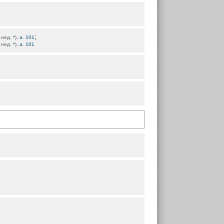
;
2 нед.
*
),
а. 101
2 нед.
*
),
а. 101