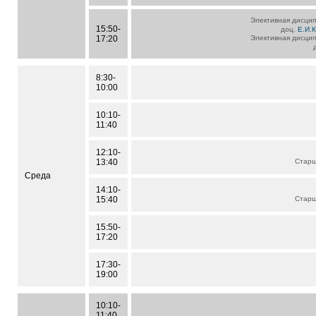
Элективная дисцип
15:50-
доц.
Е.И.
17:20
Элективная дисцип
8:30-
10:00
10:10-
11:40
12:10-
13:40
Старш
Среда
14:10-
15:40
Старш
15:50-
17:20
17:30-
19:00
10:10-
11:40