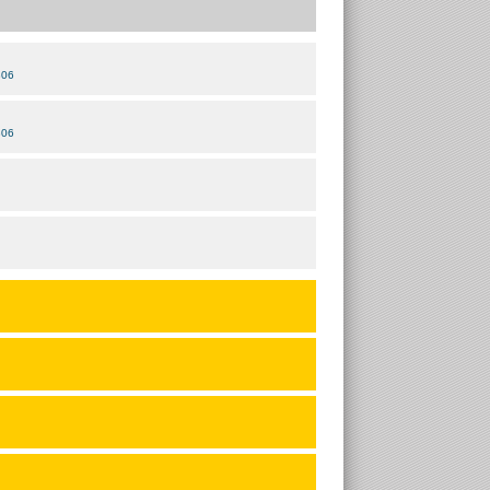
306
306