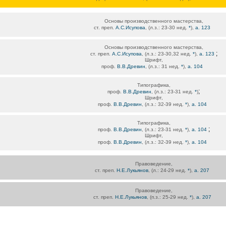
Основы производственного мастерства,
ст. преп.
А.С.Исупова
, (л.з.: 23-30 нед.
*
),
а. 123
Основы производственного мастерства,
;
ст. преп.
А.С.Исупова
, (л.з.: 23-30,32 нед.
*
),
а. 123
Шрифт,
проф.
В.В.Древин
, (л.з.: 31 нед.
*
),
а. 104
Типографика,
;
проф.
В.В.Древин
, (л.з.: 23-31 нед.
*
)
Шрифт,
проф.
В.В.Древин
, (л.з.: 32-39 нед.
*
),
а. 104
Типографика,
;
проф.
В.В.Древин
, (л.з.: 23-31 нед.
*
),
а. 104
Шрифт,
проф.
В.В.Древин
, (л.з.: 32-39 нед.
*
),
а. 104
Правоведение,
ст. преп.
Н.Е.Лукьянов
, (л.: 24-29 нед.
*
),
а. 207
Правоведение,
ст. преп.
Н.Е.Лукьянов
, (п.з.: 25-29 нед.
*
),
а. 207