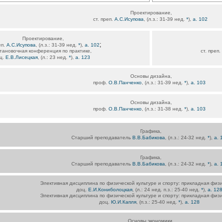
Проектирование,
ст. преп.
А.С.Исупова
, (л.з.: 31-39 нед.
*
),
а. 102
Проектирование,
;
еп.
А.С.Исупова
, (л.з.: 31-39 нед.
*
),
а. 102
тановочная конференция по практике,
ст. преп.
ц.
Е.В.Лисецкая
, (л.: 23 нед.
*
),
а. 123
Основы дизайна,
проф.
О.В.Панченко
, (л.з.: 31-39 нед.
*
),
а. 103
Основы дизайна,
проф.
О.В.Панченко
, (л.з.: 31-38 нед.
*
),
а. 103
Графика,
Старший преподаватель
В.В.Бабикова
, (л.з.: 24-32 нед.
*
),
а. 
Графика,
Старший преподаватель
В.В.Бабикова
, (л.з.: 24-32 нед.
*
),
а. 
Элективная дисциплина по физической культуре и спорту: прикладная физи
доц.
Е.И.Кониболоцкая
, (л.: 24 нед. п.з.: 25-40 нед.
*
),
а. 12
Элективная дисциплина по физической культуре и спорту: прикладная физи
доц.
Ю.И.Капля
, (п.з.: 25-40 нед.
*
),
а. 128
Основы экономики,