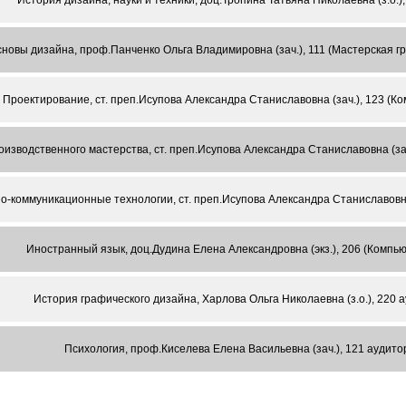
История дизайна, науки и техники, доц.Тропина Татьяна Николаевна (з.о.)
новы дизайна, проф.Панченко Ольга Владимировна (зач.), 111 (Мастерская г
Проектирование, ст. преп.Исупова Александра Станиславовна (зач.), 123 (К
изводственного мастерства, ст. преп.Исупова Александра Станиславовна (за
коммуникационные технологии, ст. преп.Исупова Александра Станиславовна 
Иностранный язык, доц.Дудина Елена Александровна (экз.), 206 (Компь
История графического дизайна, Харлова Ольга Николаевна (з.о.), 220 
Психология, проф.Киселева Елена Васильевна (зач.), 121 аудит