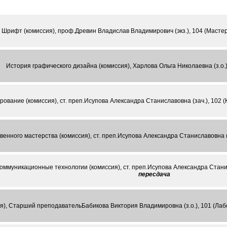
Шрифт (комиссия), проф.Древин Владислав Владимирович (экз.), 104 (Мастер
История графического дизайна (комиссия), Харлова Ольга Николаевна (з.о.)
рование (комиссия), ст. преп.Исупова Александра Станиславовна (зач.), 102
енного мастерства (комиссия), ст. преп.Исупова Александра Станиславовна (
муникационные технологии (комиссия), ст. преп.Исупова Александра Станис
пересдача
я), Старший преподавательБабикова Виктория Владимировна (з.о.), 101 (Лаб