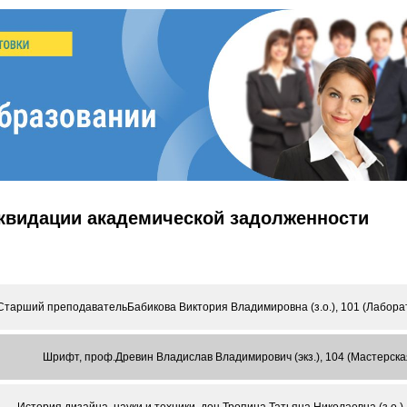
иквидации академической задолженности
Старший преподавательБабикова Виктория Владимировна (з.о.), 101 (Лабора
Шрифт, проф.Древин Владислав Владимирович (экз.), 104 (Мастерска