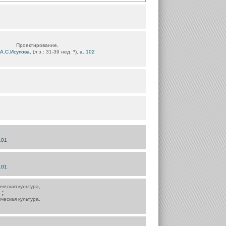
Проектирование,
А.С.Исупова
, (л.з.: 31-39 нед.
*
),
а. 102
101
101
ческая культура,
;
8
ческая культура,