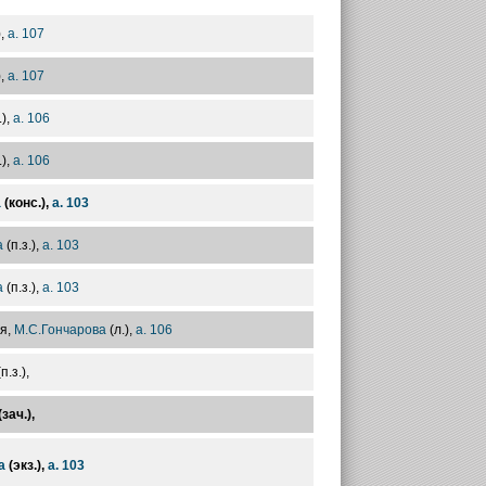
),
а. 107
),
а. 107
.),
а. 106
.),
а. 106
а
(конс.),
а. 103
а
(п.з.),
а. 103
а
(п.з.),
а. 103
я,
М.С.Гончарова
(л.),
а. 106
п.з.),
зач.),
а
(экз.),
а. 103