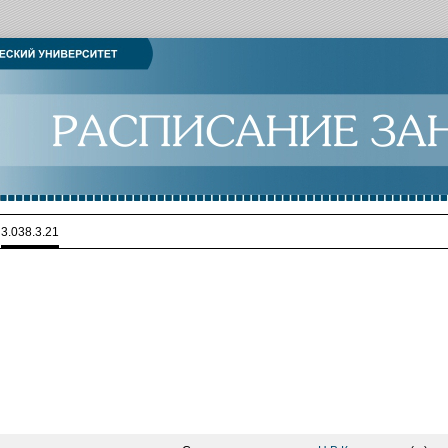
>
3.038.3.21