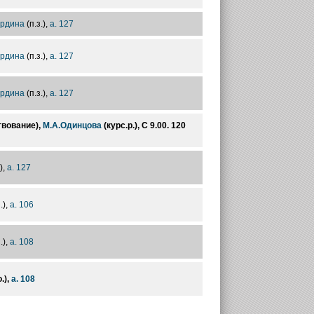
ырдина
(п.з.),
а. 127
ырдина
(п.з.),
а. 127
ырдина
(п.з.),
а. 127
твование),
М.А.Одинцова
(курс.р.), С 9.00. 120
),
а. 127
.),
а. 106
.),
а. 108
о.),
а. 108