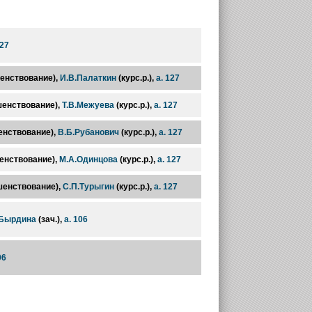
127
шенствование),
И.В.Палаткин
(курс.р.),
а. 127
шенствование),
Т.В.Межуева
(курс.р.),
а. 127
енствование),
В.Б.Рубанович
(курс.р.),
а. 127
енствование),
М.А.Одинцова
(курс.р.),
а. 127
шенствование),
С.П.Турыгин
(курс.р.),
а. 127
.Бырдина
(зач.),
а. 106
06