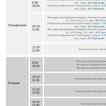
8:30-
;
нед.
*
) доц.
М.А.Одинцова
10:00
Психология физического воспитания и спорта,
3.0
нед.
*
) доц.
М.А.Одинцова
Методика преподавания предмета Физическая кул
(л.: 23,24 нед.
*
) ст. преп.
М.С.Гон
Психология физического воспитания и спорта,
3.0
Понедельник
10:10-
;
нед.
*
) доц.
М.А.Одинцова
11:40
Методика преподавания предмета Физическая кул
(л.: 23,24 нед.
*
) ст. преп.
М.С.Гон
Психология физического воспитания и спорта,
3.0
нед.
*
) доц.
М.А.Одинцова
12:10-
Легкая атлетика с мет
13:40
Методы исследовательск
8:30-
Методы исследовательск
10:00
Методы исследовательск
10:10-
Основы вожатской деятел
11:40
Вторник
12:10-
Основы вожатской деятел
13:40
14:10-
Основы вожатской д
15:40