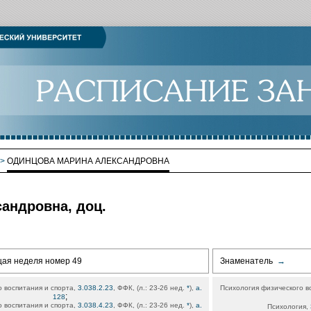
>
ОДИНЦОВА МАРИНА АЛЕКСАНДРОВНА
андровна, доц.
щая неделя номер 49
Знаменатель
→
 воспитания и спорта,
3.038.2.23
, ФФК, (л.: 23-26 нед.
*
),
а.
Психология физического в
;
128
 воспитания и спорта,
3.038.4.23
, ФФК, (л.: 23-26 нед.
*
),
а.
Психология,