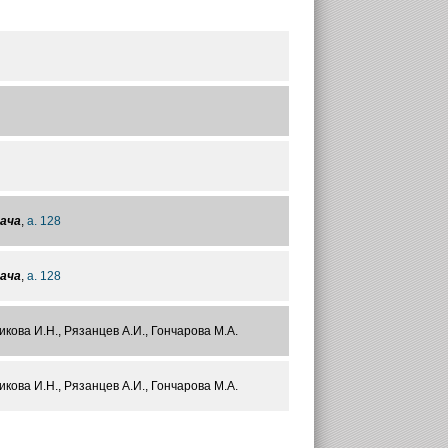
дача
,
а. 128
дача
,
а. 128
икова И.Н., Рязанцев А.И., Гончарова М.А.
икова И.Н., Рязанцев А.И., Гончарова М.А.