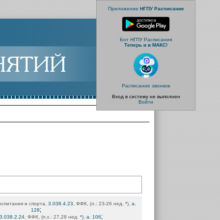
Приложение
НГПУ Расписание
Бот НГПУ Расписания
Теперь и в МАКС!
Расписание звонков
Вход в систему не выполнен
Войти
оспитания и спорта,
3.038.4.23
, ФФК, (л.: 23-26 нед.
*
),
а.
;
128
;
3.038.2.24
, ФФК, (п.з.: 27,28 нед.
*
),
а. 106