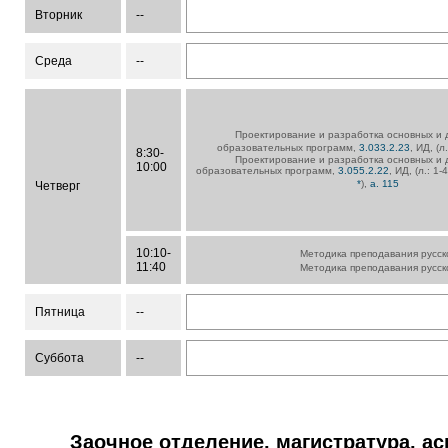
Вторник
--
Среда
--
Проектирование и разработка основных и
образовательных программ,
3.033.2.23
, ИД, (л
8:30-
Проектирование и разработка основных и
10:00
образовательных программ,
3.055.2.22
, ИД, (л.: 1-
*
),
а. 115
Четверг
10:10-
Методика преподавания русск
11:40
Методика преподавания русск
Пятница
--
Суббота
--
Заочное отделение, магистратура, а