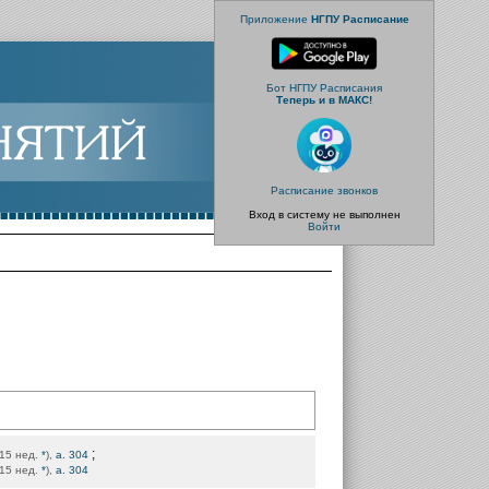
Приложение
НГПУ Расписание
Бот НГПУ Расписания
Теперь и в МАКС!
Расписание звонков
Вход в систему не выполнен
Войти
;
4-15 нед.
*
),
а. 304
4-15 нед.
*
),
а. 304