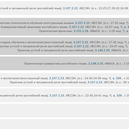
устной и письменной речи (английский язык),
3.107.2.22
, ИЕСЭН, (л.з.: 22-25,27,29-32,34-38
ектная технология в обучении иностранным языкам,
3.107.2.22
, ИЕСЭН, (п.з.: 27-32 нед.
*
)
Коммуникативный практикум английского языка,
3.107.2.22
, ИЕСЭН, (л.з.: 34-37 нед.
*
),
а. 
Практическая фонетика,
3.151.2.26
, ИМиСК, (п.з.: 1-18 нед.
*
),
а
тодика обучения и воспитания (иностранный язык),
3.107.2.22
, ИЕСЭН, (п.з.: 27-32 нед.
*
),
актика устной и письменной речи (английский язык),
3.107.2.22
, ИЕСЭН, (л.з.: 34-37 нед.
*
),
Практика устной и письменной речи (английский язык),
3.148.2.25
, ИМиСК, (п.з.
Практическая грамматика английского языка,
3.148.2.25
, ИМиСК, (п.з.: 1-1
 и воспитания (иностранный язык),
3.107.2.23
, ИЕСЭН, (п.з.: 24-30,34-38 нед.
*
),
а. 339
, с 
Практика устной и письменной речи (английский язык),
3.107.2.23
, ИЕСЭН, (л.з.: 39 
письменной речи (английский язык),
3.107.2.23
, ИЕСЭН, (л.з.: 22-30,34-41 нед.
*
),
а. 339
, с 