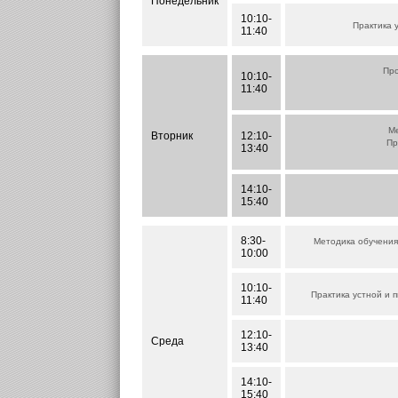
Понедельник
10:10-
Практика 
11:40
Про
10:10-
11:40
Ме
Вторник
12:10-
Пр
13:40
14:10-
15:40
8:30-
Методика обучения
10:00
10:10-
Практика устной и 
11:40
12:10-
Среда
13:40
14:10-
15:40