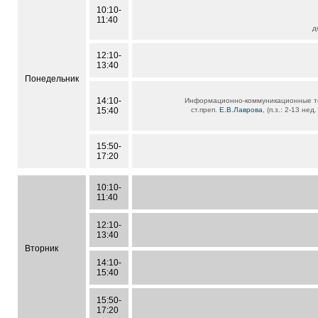
10:10-
11:40
д
12:10-
13:40
Понедельник
14:10-
Информационно-коммуникационные т
15:40
ст.преп.
Е.В.Лаврова
, (п.з.: 2-13 нед
15:50-
17:20
10:10-
11:40
12:10-
13:40
Вторник
14:10-
15:40
15:50-
17:20