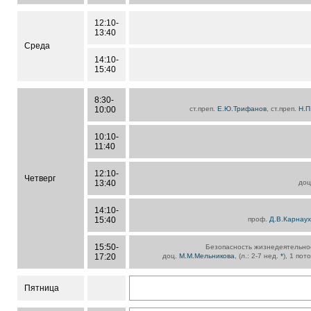
12:10-
13:40
Среда
14:10-
15:40
8:30-
10:00
ст.преп.
Е.Ю.Трифанов
, ст.преп.
Н.П
10:10-
11:40
12:10-
Четверг
13:40
до
14:10-
15:40
проф.
Д.В.Карнау
15:50-
Безопасность жизнедеятельно
17:20
доц.
М.М.Мельникова
, (л.: 2-7 нед.
*
), 1 по
Пятница