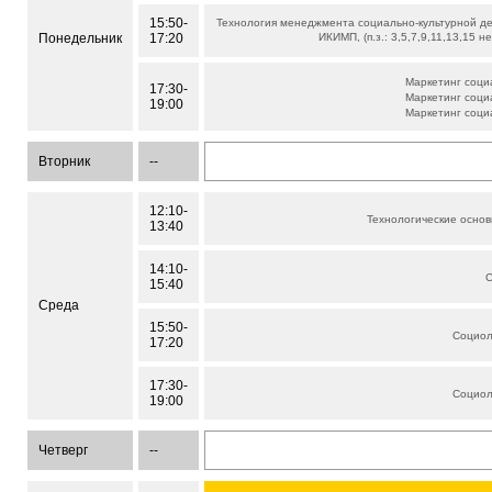
15:50-
Технология менеджмента социально-культурной д
Понедельник
17:20
ИКИМП, (п.з.: 3,5,7,9,11,13,15 н
Маркетинг соци
17:30-
Маркетинг соци
19:00
Маркетинг соци
Вторник
--
12:10-
Технологические основ
13:40
14:10-
С
15:40
Среда
15:50-
Социол
17:20
17:30-
Социол
19:00
Четверг
--